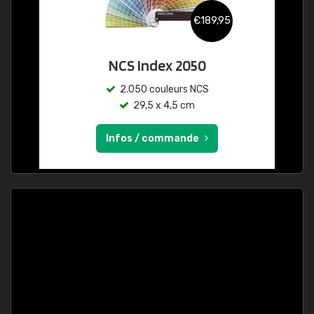
€189,95
NCS Index 2050
2.050 couleurs NCS
29,5 x 4,5 cm
Infos / commande