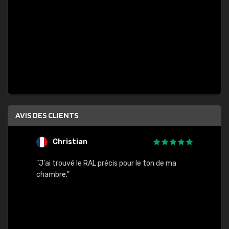
AVIS DES CLIENTS
Christian
F
 quels
"J'ai trouvé le RAL précis pour le ton de ma
"Bien 
rs
chambre."
. On ne
est
."