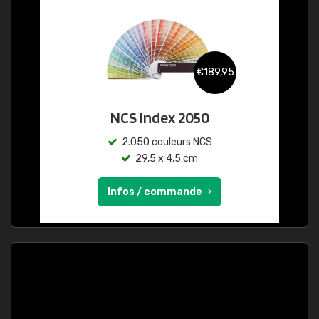
€189,95
NCS Index 2050
2.050 couleurs NCS
29,5 x 4,5 cm
Infos / commande