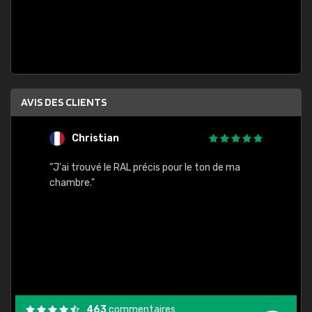
AVIS DES CLIENTS
Christian
F
 quels
"J'ai trouvé le RAL précis pour le ton de ma
"Bien 
rs
chambre."
. On ne
est
."
463
commentaires