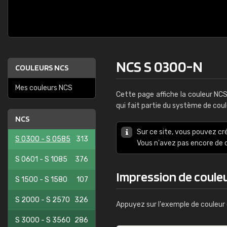
NCS S 0300-N
COULEURS NCS
Mes couleurs NCS
Cette page affiche la couleur NC
qui fait partie du système de cou
NCS
Sur ce site, vous pouvez cr
S 0300 - S 0585
313
Vous n'avez pas encore d
S 0601 - S 1085
376
Impression de coule
S 1500 - S 1580
107
S 2000 - S 2570
326
Appuyez sur l'exemple de couleur 
S 3000 - S 3560
286