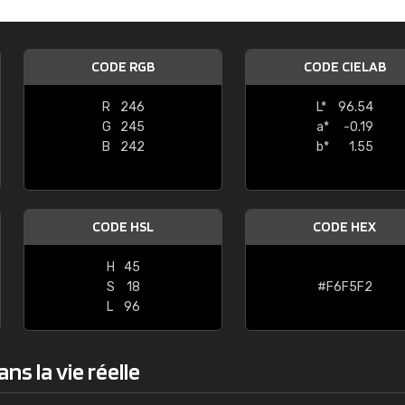
Guillaume Euvrard
"Le site ne permet pas de voir clai
CODE RGB
CODE CIELAB
sont les produits disponibles. Il y a p
palettes de couleurs: Classic, Design
R
246
L*
96.54
comprend pas qui est quoi. La livrai
G
245
a*
-0.19
bien passé et le produit reçu me con
B
242
b*
1.55
CODE HSL
CODE HEX
H
45
S
18
#F6F5F2
L
96
s la vie réelle