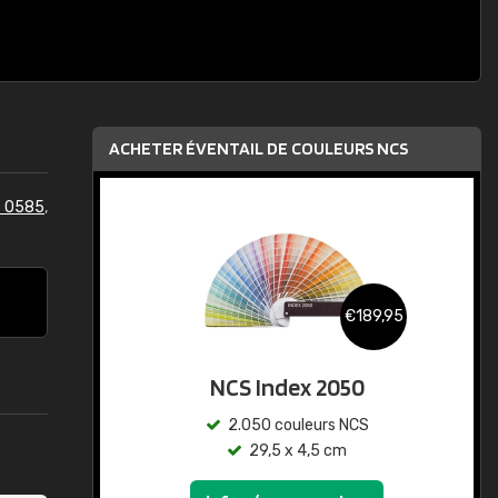
ACHETER ÉVENTAIL DE COULEURS NCS
S 0585
,
€189,95
NCS Index 2050
2.050 couleurs NCS
29,5 x 4,5 cm