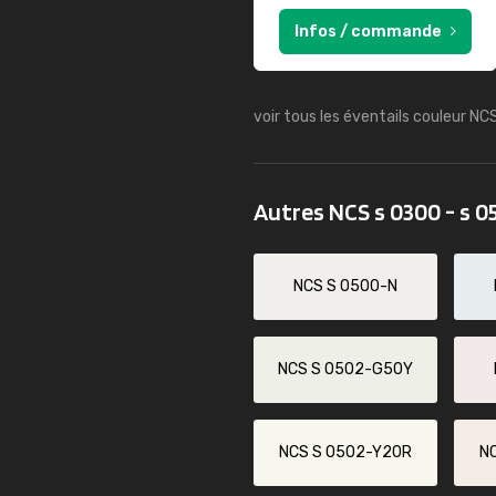
Infos / commande
voir tous les éventails couleur NC
Autres NCS s 0300 - s 0
NCS S 0500-N
NCS S 0502-G50Y
NCS S 0502-Y20R
N