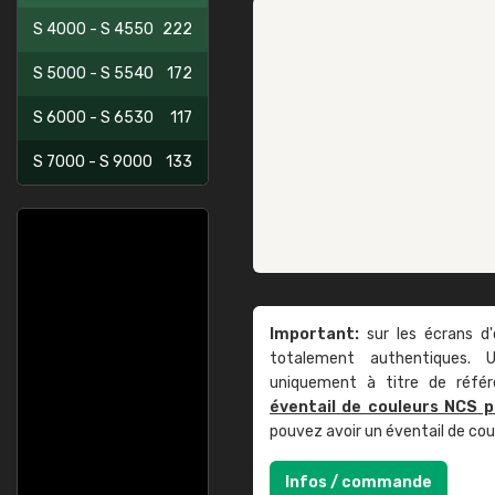
S 4000 - S 4550
222
S 5000 - S 5540
172
S 6000 - S 6530
117
S 7000 - S 9000
133
Important:
sur les écrans d'
totalement authentiques. U
uniquement à titre de réfé
éventail de couleurs NCS p
pouvez avoir un éventail de co
Infos / commande