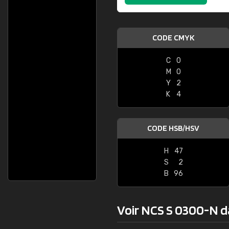
CODE CMYK
C
0
M
0
Y
2
K
4
CODE HSB/HSV
H
47
S
2
B
96
Voir NCS S 0300-N dan