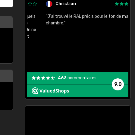
Christian
rement quels
"J'ai trouvé le RAL précis pour le ton de ma
"
lusieurs
chambre."
, etc. On ne
son s'est
vient."
463
commentaires
9,0