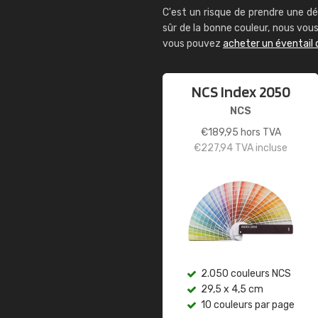
C'est un risque de prendre une dé
sûr de la bonne couleur, nous vo
vous pouvez
acheter un éventail 
NCS Index 2050
NCS
€
189,95
hors TVA
€
227,94
TVA incluse
2.050 couleurs NCS
29,5 x 4,5 cm
10 couleurs par page