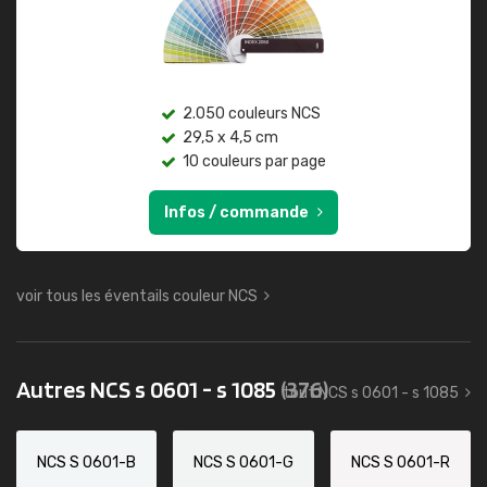
2.050 couleurs NCS
29,5 x 4,5 cm
10 couleurs par page
Infos / commande
voir tous les éventails couleur NCS
Autres NCS s 0601 - s 1085
(376)
tout NCS s 0601 - s 1085
NCS S 0601-B
NCS S 0601-G
NCS S 0601-R