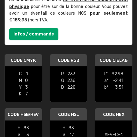
physique
pour être sûr de la bonne couleur. Vous pouvez
avoir un éventail de couleurs NCS
pour seulement
€189,95
(hors TVA).
Infos / commande
CODE CMYK
CODE RGB
CODE CIELAB
C
1
R
233
L*
92.98
M
0
G
236
a*
-2.41
Y
3
B
228
b*
3.51
K
7
CODE HSB/HSV
CODE HSL
CODE HEX
H
83
H
83
S
3
S
17
#E9ECE4