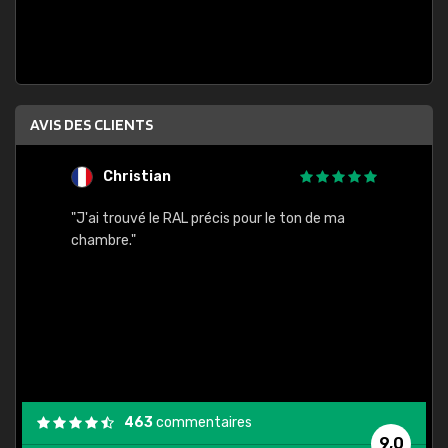
AVIS DES CLIENTS
Christian
F
 quels
"J'ai trouvé le RAL précis pour le ton de ma
"Bien 
rs
chambre."
. On ne
est
."
463
commentaires
9,0