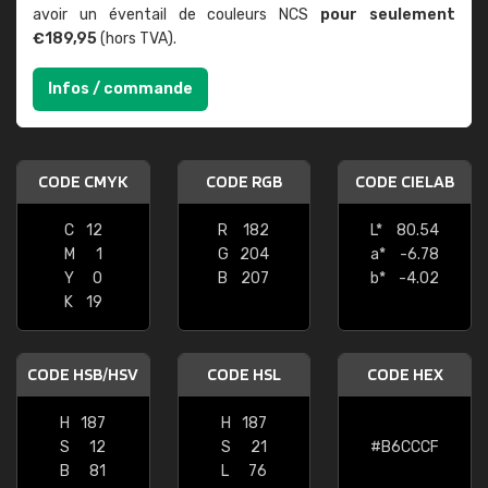
avoir un éventail de couleurs NCS
pour seulement
€189,95
(hors TVA).
Infos / commande
CODE CMYK
CODE RGB
CODE CIELAB
C
12
R
182
L*
80.54
M
1
G
204
a*
-6.78
Y
0
B
207
b*
-4.02
K
19
CODE HSB/HSV
CODE HSL
CODE HEX
H
187
H
187
S
12
S
21
#B6CCCF
B
81
L
76