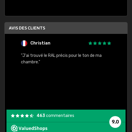
AVIS DES CLIENTS
Christian
F
 quels
"J'ai trouvé le RAL précis pour le ton de ma
"Bien 
rs
chambre."
. On ne
est
."
463
commentaires
9,0