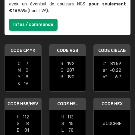
avoir un éventail de couleurs NCS
pour seulement
€189,95
(hors TVA).
Infos / commande
CODE CMYK
CODE RGB
CODE CIELAB
C
7
R
192
L*
81.59
M
0
G
207
a*
-8.22
Y
8
B
190
b*
6.7
K
19
CODE HSB/HSV
CODE HSL
CODE HEX
H
112
H
113
S
8
S
15
#C0CFBE
B
81
L
78