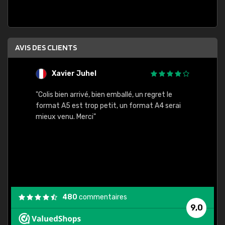
AVIS DES CLIENTS
Xavier Juhel
G
"Colis bien arrivé, bien emballé, un regret le
"Le si
format A5 est trop petit, un format A4 serai
sont l
mieux venu. Merci"
palett
compre
bien p
480
commentaires
9,0