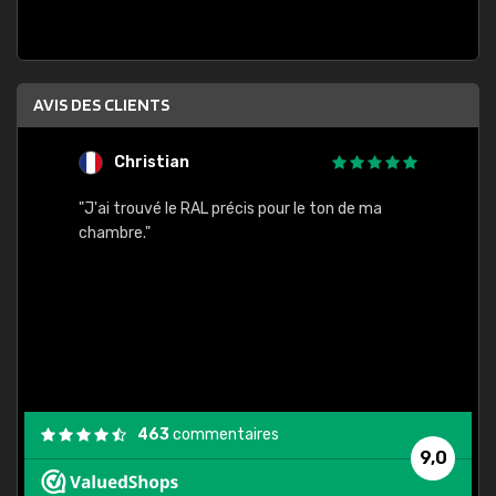
AVIS DES CLIENTS
Christian
F
 quels
"J'ai trouvé le RAL précis pour le ton de ma
"Bien 
rs
chambre."
. On ne
est
."
463
commentaires
9,0