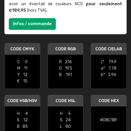
avoir un éventail de couleurs NCS
pour seulement
€189,95
(hors TVA).
Infos / commande
CODE CMYK
CODE RGB
CODE CIELAB
C
0
R
216
L*
79.9
M
11
G
193
a*
7.78
Y
12
B
191
b*
3.96
K
15
CODE HSB/HSV
CODE HSL
CODE HEX
H
4
H
5
S
12
S
24
#D8C1BF
B
85
L
80