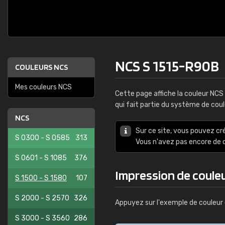
NCS S 1515-R90B
COULEURS NCS
Mes couleurs NCS
Cette page affiche la couleur NCS
qui fait partie du système de cou
NCS
Sur ce site, vous pouvez cr
S 0300 - S 0585
313
Vous n'avez pas encore d
S 0601 - S 1085
376
Impression de coule
S 1500 - S 1580
107
S 2000 - S 2570
326
Appuyez sur l'exemple de couleur 
S 3000 - S 3560
286