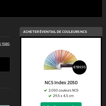
ACHETER ÉVENTAIL DE COULEURS NCS
S 1580
,
€189,95
NCS Index 2050
2.050 couleurs NCS
29,5 x 4,5 cm