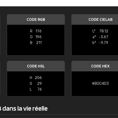
Guillaume Euvrard
"Le site ne permet pas de voir clai
CODE RGB
CODE CIELAB
sont les produits disponibles. Il y a p
palettes de couleurs: Classic, Design
R
176
L*
78.12
comprend pas qui est quoi. La livrai
G
196
a*
-3.67
bien passé et le produit reçu me con
B
211
b*
-9.79
CODE HSL
CODE HEX
H
206
S
29
#B0C4D3
L
76
dans la vie réelle