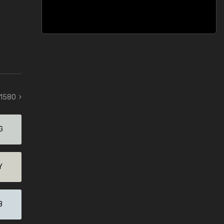
 1580
G
Y
B