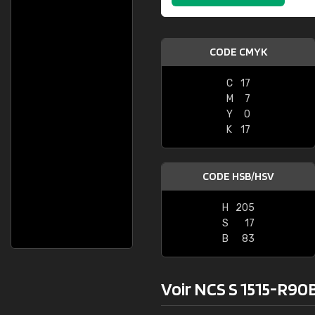
CODE CMYK
C
17
M
7
Y
0
K
17
CODE HSB/HSV
H
205
S
17
B
83
Voir NCS S 1515-R90B 