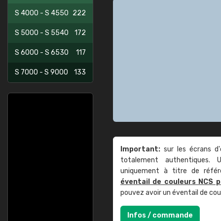
S 4000 - S 4550
222
S 5000 - S 5540
172
S 6000 - S 6530
117
S 7000 - S 9000
133
Important:
sur les écrans d'
totalement authentiques. U
uniquement à titre de réfé
éventail de couleurs NCS p
pouvez avoir un éventail de co
Infos / commande