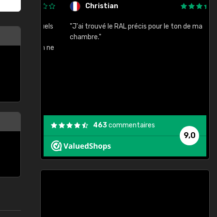
Christian
rement quels
"J'ai trouvé le RAL précis pour le ton de ma
"
lusieurs
chambre."
, etc. On ne
son s'est
vient."
463
commentaires
9,0