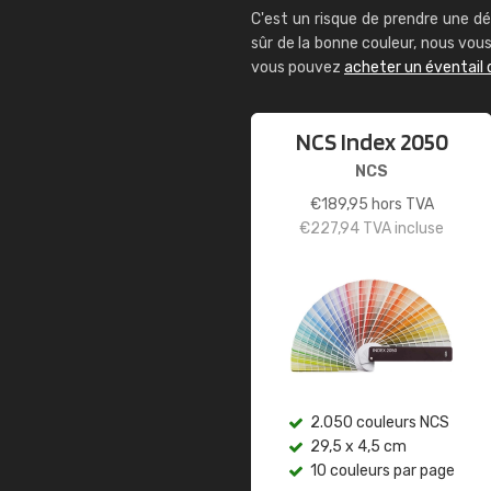
C'est un risque de prendre une dé
sûr de la bonne couleur, nous vo
vous pouvez
acheter un éventail 
NCS Index 2050
NCS
€
189,95
hors TVA
€
227,94
TVA incluse
2.050 couleurs NCS
29,5 x 4,5 cm
10 couleurs par page