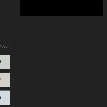
 1580
G
Y
B