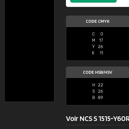
CODE CMYK
C
0
M
17
Y
26
K
11
CODE HSB/HSV
H
22
S
26
B
89
Voir NCS S 1515-Y60R 