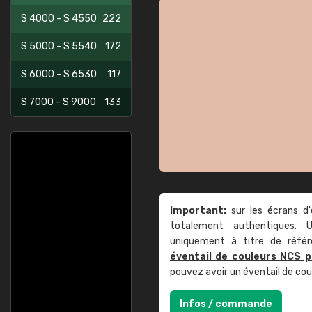
S 4000 - S 4550
222
S 5000 - S 5540
172
S 6000 - S 6530
117
S 7000 - S 9000
133
Important:
sur les écrans d'
totalement authentiques. U
uniquement à titre de réfé
éventail de couleurs NCS p
pouvez avoir un éventail de co
Infos / commande