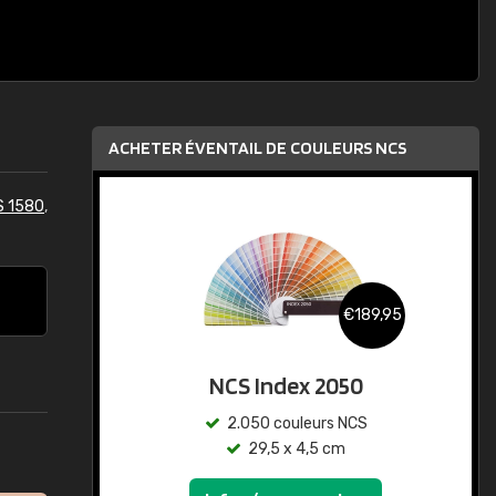
ACHETER ÉVENTAIL DE COULEURS NCS
S 1580
,
€189,95
NCS Index 2050
2.050 couleurs NCS
29,5 x 4,5 cm