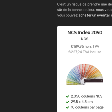
C'est un risque de prendre une dé
sûr de la bonne couleur, nous vo
vous pouvez
acheter un éventail 
NCS Index 2050
NCS
€
189,95
hors TVA
€
227,94
TVA incluse
2.050 couleurs NCS
29,5 x 4,5 cm
10 couleurs par page