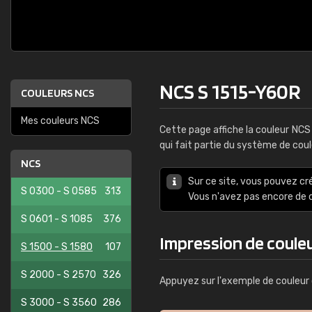
NCS S 1515-Y60R
COULEURS NCS
Mes couleurs NCS
Cette page affiche la couleur NC
qui fait partie du système de cou
NCS
Sur ce site, vous pouvez cr
S 0300 - S 0585
313
Vous n'avez pas encore d
S 0601 - S 1085
376
Impression de coule
S 1500 - S 1580
107
S 2000 - S 2570
326
Appuyez sur l'exemple de couleur 
S 3000 - S 3560
286