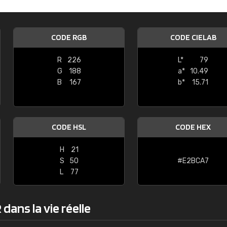
Guillaume Euvrard
"Le site ne permet pas de voir clai
CODE RGB
CODE CIELAB
sont les produits disponibles. Il y a p
palettes de couleurs: Classic, Design
R
226
L*
79
comprend pas qui est quoi. La livrai
G
188
a*
10.49
bien passé et le produit reçu me con
B
167
b*
15.71
CODE HSL
CODE HEX
H
21
S
50
#E2BCA7
L
77
dans la vie réelle