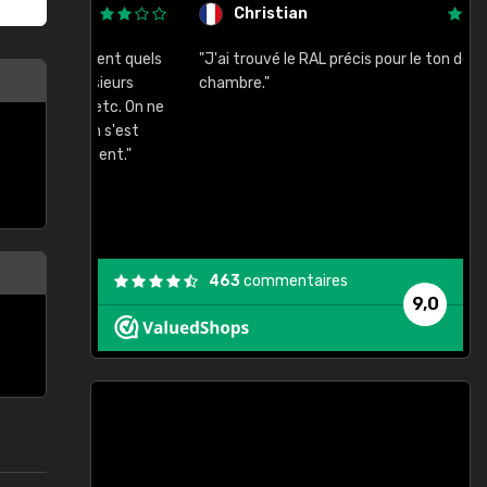
Christian
rement quels
"J'ai trouvé le RAL précis pour le ton de ma
"
lusieurs
chambre."
, etc. On ne
son s'est
vient."
463
commentaires
9,0