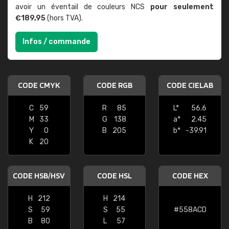
avoir un éventail de couleurs NCS
pour seulement
€189,95
(hors TVA).
Infos / commande
CODE CMYK
CODE RGB
CODE CIELAB
C
59
R
85
L*
56.6
M
33
G
138
a*
2.45
Y
0
B
205
b*
-39.91
K
20
CODE HSB/HSV
CODE HSL
CODE HEX
H
212
H
214
S
59
S
55
#558ACD
B
80
L
57