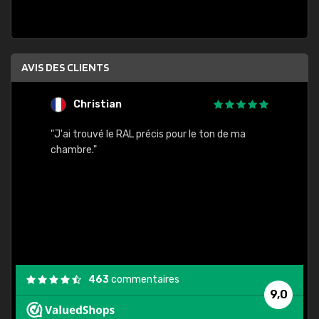
AVIS DES CLIENTS
Christian
F
 quels
"J'ai trouvé le RAL précis pour le ton de ma
"Bien 
rs
chambre."
. On ne
est
."
463
commentaires
9,0