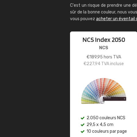
C'est un risque de prendre une dé
sûr de la bonne couleur, nous vo
vous pouvez
acheter un éventail 
NCS Index 2050
NCS
€
189,95
hors TVA
€
227,94
TVA incluse
2.050 couleurs NCS
29,5 x 4,5 cm
10 couleurs par page