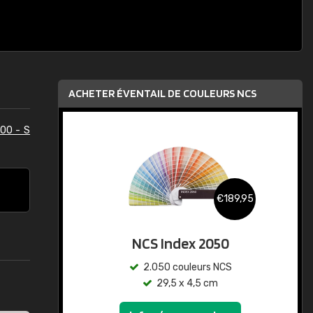
ACHETER ÉVENTAIL DE COULEURS NCS
00 - S
€189,95
NCS Index 2050
2.050 couleurs NCS
29,5 x 4,5 cm