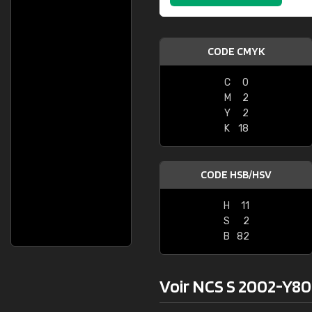
CODE CMYK
C
0
M
2
Y
2
K
18
CODE HSB/HSV
H
11
S
2
B
82
Voir NCS S 2002-Y80R