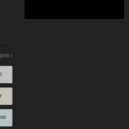
 2570
G
Y
20G