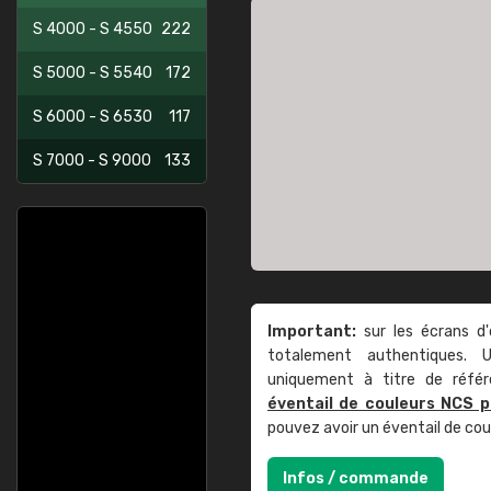
S 4000 - S 4550
222
S 5000 - S 5540
172
S 6000 - S 6530
117
S 7000 - S 9000
133
Important:
sur les écrans d'
totalement authentiques. U
uniquement à titre de réfé
éventail de couleurs NCS p
pouvez avoir un éventail de co
Infos / commande