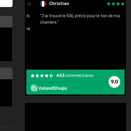
Christian
rement quels
"J'ai trouvé le RAL précis pour le ton de ma
"
lusieurs
chambre."
, etc. On ne
son s'est
vient."
463
commentaires
9,0