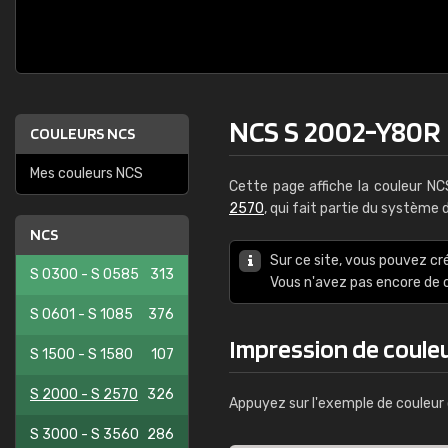
NCS S 2002-Y80R
COULEURS NCS
Mes couleurs NCS
Cette page affiche la couleur N
2570
, qui fait partie du système
NCS
Sur ce site, vous pouvez cr
S 0300 - S 0585
313
Vous n'avez pas encore d
S 0601 - S 1085
376
Impression de coule
S 1500 - S 1580
107
S 2000 - S 2570
326
Appuyez sur l'exemple de couleur 
S 3000 - S 3560
286