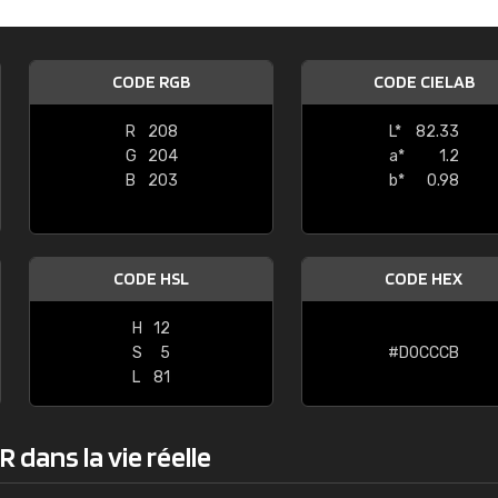
Guillaume Euvrard
"Le site ne permet pas de voir clai
CODE RGB
CODE CIELAB
sont les produits disponibles. Il y a p
palettes de couleurs: Classic, Design
R
208
L*
82.33
comprend pas qui est quoi. La livrai
G
204
a*
1.2
bien passé et le produit reçu me con
B
203
b*
0.98
CODE HSL
CODE HEX
H
12
S
5
#D0CCCB
L
81
 dans la vie réelle