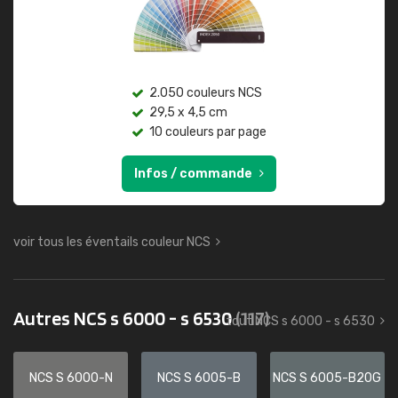
2.050 couleurs NCS
29,5 x 4,5 cm
10 couleurs par page
Infos / commande
voir tous les éventails couleur NCS
Autres NCS s 6000 - s 6530
(117)
tout NCS s 6000 - s 6530
NCS S 6000-N
NCS S 6005-B
NCS S 6005-B20G