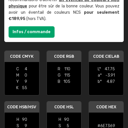
physique
pour être sûr de la bonne couleur. Vous pouvez
avoir un éventail de couleurs NCS
pour seulement
€189,95
(hors TVA).
Infos / commande
CODE CMYK
CODE RGB
CODE CIELAB
C
4
R
110
L*
47.75
M
0
G
115
a*
-3.91
Y
9
B
105
b*
4.87
K
55
CODE HSB/HSV
CODE HSL
CODE HEX
H
90
H
90
S
9
S
5
#6E7369