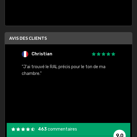
AVIS DES CLIENTS
Christian
F
 quels
"J'ai trouvé le RAL précis pour le ton de ma
"Bien 
rs
chambre."
. On ne
est
."
463
commentaires
9,0