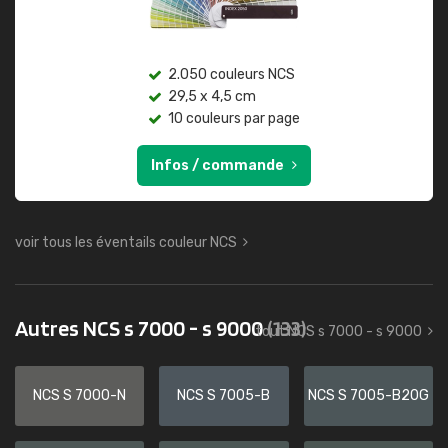
2.050 couleurs NCS
29,5 x 4,5 cm
10 couleurs par page
Infos / commande
voir tous les éventails couleur NCS
Autres NCS s 7000 - s 9000
(133)
tout NCS s 7000 - s 9000
NCS S 7000-N
NCS S 7005-B
NCS S 7005-B20G