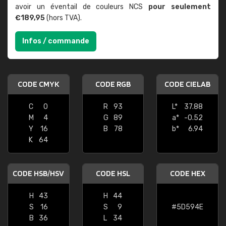
avoir un éventail de couleurs NCS
pour seulement
€189,95
(hors TVA).
Infos / commande
CODE CMYK
CODE RGB
CODE CIELAB
C
0
R
93
L*
37.88
M
4
G
89
a*
-0.52
Y
16
B
78
b*
6.94
K
64
CODE HSB/HSV
CODE HSL
CODE HEX
H
43
H
44
S
16
S
9
#5D594E
B
36
L
34