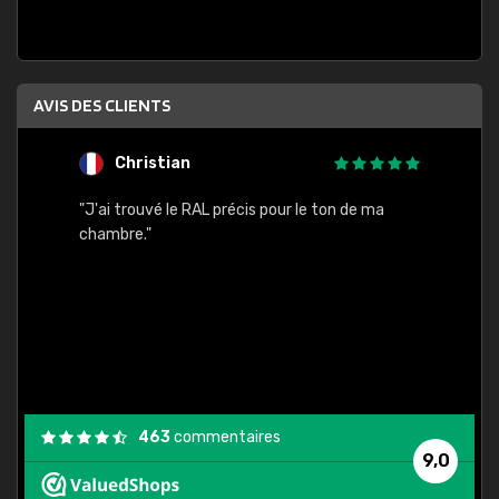
AVIS DES CLIENTS
Christian
F
 quels
"J'ai trouvé le RAL précis pour le ton de ma
"Bien 
rs
chambre."
. On ne
est
."
463
commentaires
9,0