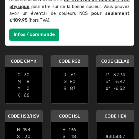
physique
pour être sûr de la bonne couleur. Vous pouvez
avoir un éventail de couleurs NCS
pour seulement
€189,95
(hors TVA).
Infos / commande
CODE CMYK
CODE RGB
CODE CIELAB
C
30
R
61
L*
32.74
M
8
G
80
a*
-5.47
Y
0
B
87
b*
-6.52
K
66
CODE HSB/HSV
CODE HSL
CODE HEX
H
194
H
196
S
30
S
18
#3D5057