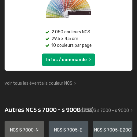
2.050 couleurs NCS
29,5 x 4,5 cm
10 couleurs par page
Infos / commande
voir tous les éventails couleur NCS
Autres NCS s 7000 - s 9000
(133)
tout NCS s 7000 - s 9000
NCS S 7000-N
NCS S 7005-B
NCS S 7005-B20G