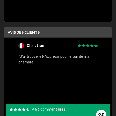
AVIS DES CLIENTS
Christian
F
 quels
"J'ai trouvé le RAL précis pour le ton de ma
"Bien 
rs
chambre."
. On ne
est
."
463
commentaires
9,0