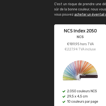
C'est un risque de prendre une dé
sûr de la bonne couleur, nous vo
vous pouvez
acheter un éventail 
NCS Index 2050
NCS
€
189,95
hors TVA
€
227,94
TVA incluse
2.050 couleurs NCS
29,5 x 4,5 cm
10 couleurs par page