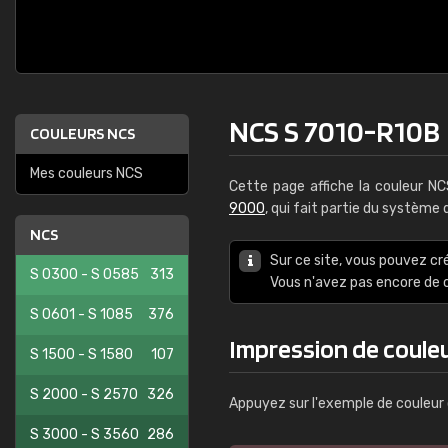
NCS S 7010-R10B
COULEURS NCS
Mes couleurs NCS
Cette page affiche la couleur N
9000
, qui fait partie du système
NCS
Sur ce site, vous pouvez cr
S 0300 - S 0585
313
Vous n'avez pas encore d
S 0601 - S 1085
376
Impression de coule
S 1500 - S 1580
107
S 2000 - S 2570
326
Appuyez sur l'exemple de couleur 
S 3000 - S 3560
286