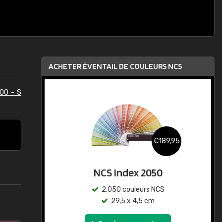
ACHETER ÉVENTAIL DE COULEURS NCS
00 - S
€189,95
NCS Index 2050
2.050 couleurs NCS
29,5 x 4,5 cm