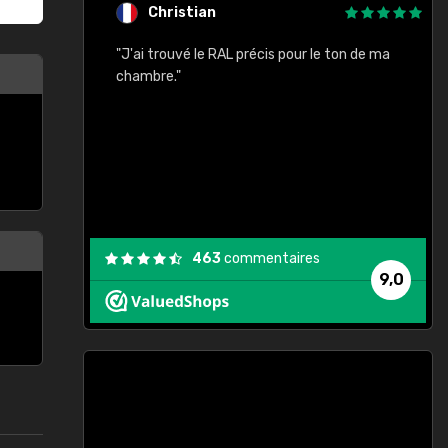
Christian
rement quels
"J'ai trouvé le RAL précis pour le ton de ma
"
lusieurs
chambre."
, etc. On ne
son s'est
vient."
463
commentaires
9,0