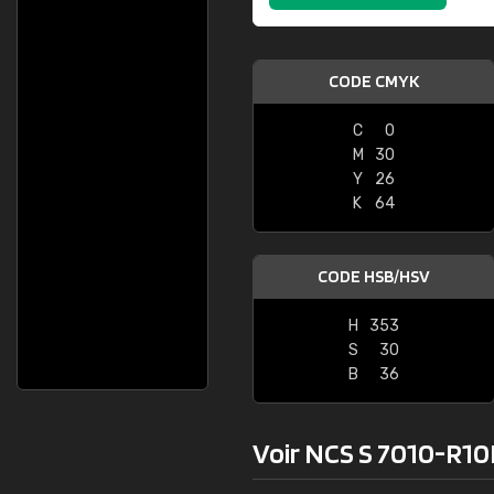
CODE CMYK
C
0
M
30
Y
26
K
64
CODE HSB/HSV
H
353
S
30
B
36
Voir NCS S 7010-R10B 