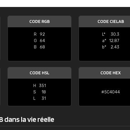
Guillaume Euvrard
"Le site ne permet pas de voir clai
CODE RGB
CODE CIELAB
sont les produits disponibles. Il y a p
palettes de couleurs: Classic, Design
R
92
L*
30.3
comprend pas qui est quoi. La livrai
G
64
a*
12.87
bien passé et le produit reçu me con
B
68
b*
2.43
CODE HSL
CODE HEX
H
351
S
18
#5C4044
L
31
dans la vie réelle