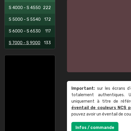
S 4000 - S 4550
222
S 5000 - S 5540
172
S 6000 - S 6530
117
S 7000 - S 9000
133
Important:
sur les écrans d'
totalement authentiques. U
uniquement à titre de réfé
éventail de couleurs NCS p
pouvez avoir un éventail de co
Infos / commande