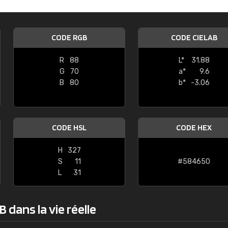
Guillaume Euvrard
"Le site ne permet pas de voir clai
CODE RGB
CODE CIELAB
sont les produits disponibles. Il y a p
palettes de couleurs: Classic, Design
R
88
L*
31.88
comprend pas qui est quoi. La livrai
G
70
a*
9.6
bien passé et le produit reçu me con
B
80
b*
-3.06
CODE HSL
CODE HEX
H
327
S
11
#584650
L
31
 dans la vie réelle