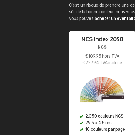
C'est un risque de prendre une dé
sûr de la bonne couleur, nous vo
vous pouvez
acheter un éventail 
NCS Index 2050
NCS
€
189,95
hors TVA
€
227,94
TVA incluse
2.050 couleurs NCS
29,5 x 4,5 cm
10 couleurs par page