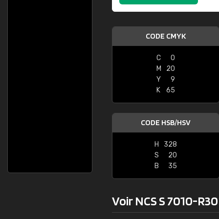
CODE CMYK
C
0
M
20
Y
9
K
65
CODE HSB/HSV
H
328
S
20
B
35
Voir NCS S 7010-R30B