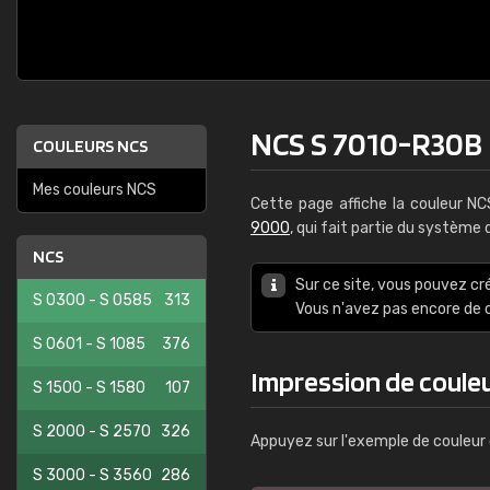
NCS S 7010-R30B
COULEURS NCS
Mes couleurs NCS
Cette page affiche la couleur N
9000
, qui fait partie du système
NCS
Sur ce site, vous pouvez cr
S 0300 - S 0585
313
Vous n'avez pas encore d
S 0601 - S 1085
376
Impression de coule
S 1500 - S 1580
107
S 2000 - S 2570
326
Appuyez sur l'exemple de couleur 
S 3000 - S 3560
286