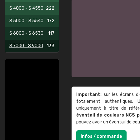
S 4000 - S 4550
222
S 5000 - S 5540
172
S 6000 - S 6530
117
S 7000 - S 9000
133
Important:
sur les écrans d'
totalement authentiques. U
uniquement à titre de réfé
éventail de couleurs NCS p
pouvez avoir un éventail de co
Infos / commande