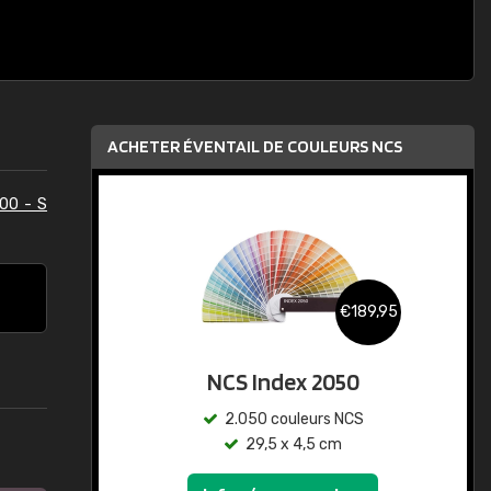
ACHETER ÉVENTAIL DE COULEURS NCS
00 - S
€189,95
NCS Index 2050
2.050 couleurs NCS
29,5 x 4,5 cm