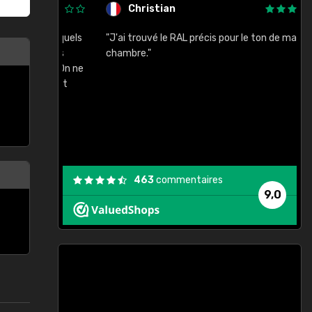
Christian
rement quels
"J'ai trouvé le RAL précis pour le ton de ma
"
lusieurs
chambre."
, etc. On ne
son s'est
vient."
463
commentaires
9,0