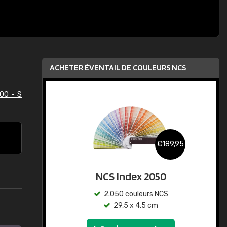
ACHETER ÉVENTAIL DE COULEURS NCS
00 - S
€189,95
NCS Index 2050
2.050 couleurs NCS
29,5 x 4,5 cm