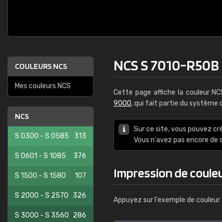
NCS S 7010-R50B
COULEURS NCS
Mes couleurs NCS
Cette page affiche la couleur N
9000
, qui fait partie du système
NCS
Sur ce site, vous pouvez cr
S 0300 - S 0585
313
Vous n'avez pas encore d
S 0601 - S 1085
376
Impression de coule
S 1500 - S 1580
107
S 2000 - S 2570
326
Appuyez sur l'exemple de couleur 
S 3000 - S 3560
286