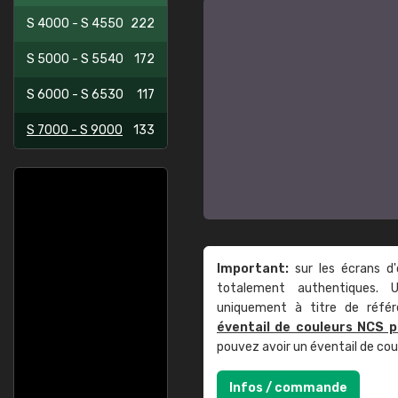
S 4000 - S 4550
222
S 5000 - S 5540
172
S 6000 - S 6530
117
S 7000 - S 9000
133
Important:
sur les écrans d'
totalement authentiques. U
uniquement à titre de réfé
éventail de couleurs NCS p
pouvez avoir un éventail de co
Infos / commande