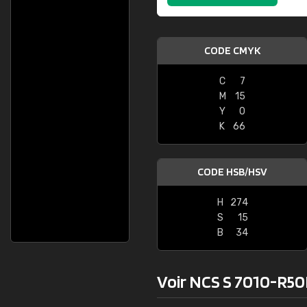
CODE CMYK
C
7
M
15
Y
0
K
66
CODE HSB/HSV
H
274
S
15
B
34
Voir NCS S 7010-R50B