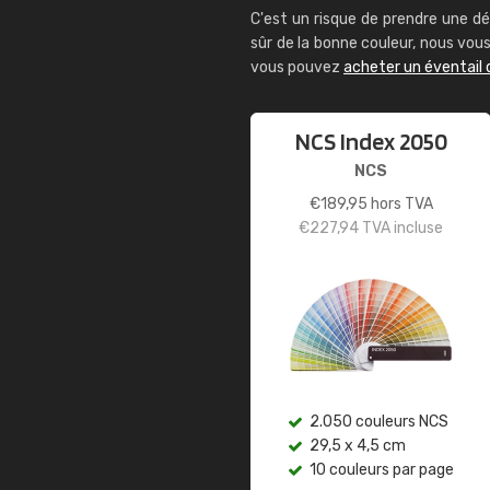
C'est un risque de prendre une dé
sûr de la bonne couleur, nous vo
vous pouvez
acheter un éventail 
NCS Index 2050
NCS
€
189,95
hors TVA
€
227,94
TVA incluse
2.050 couleurs NCS
29,5 x 4,5 cm
10 couleurs par page