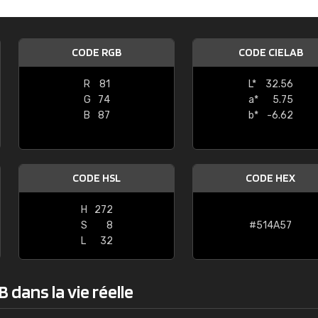
Guillaume Euvrard
"Le site ne permet pas de voir clai
CODE RGB
CODE CIELAB
sont les produits disponibles. Il y a p
palettes de couleurs: Classic, Design
R
81
L*
32.56
comprend pas qui est quoi. La livrai
G
74
a*
5.75
bien passé et le produit reçu me con
B
87
b*
-6.62
CODE HSL
CODE HEX
H
272
S
8
#514A57
L
32
 dans la vie réelle