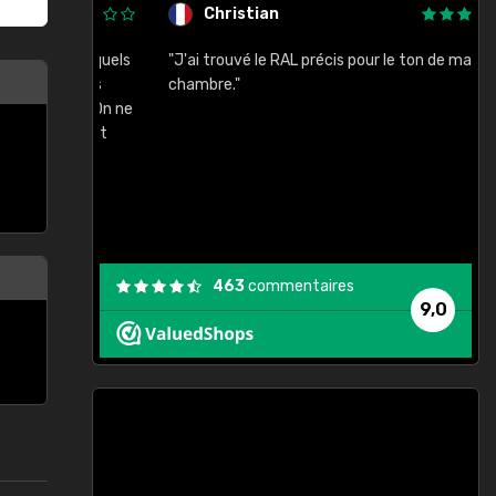
Christian
rement quels
"J'ai trouvé le RAL précis pour le ton de ma
"
lusieurs
chambre."
, etc. On ne
son s'est
vient."
463
commentaires
9,0