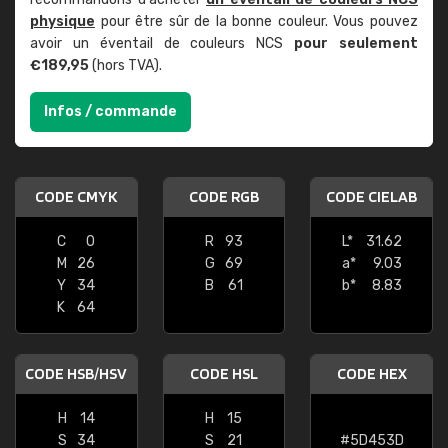
physique
pour être sûr de la bonne couleur. Vous pouvez
avoir un éventail de couleurs NCS
pour seulement
€189,95
(hors TVA).
Infos / commande
CODE CMYK
CODE RGB
CODE CIELAB
C
0
R
93
L*
31.62
M
26
G
69
a*
9.03
Y
34
B
61
b*
8.83
K
64
CODE HSB/HSV
CODE HSL
CODE HEX
H
14
H
15
S
34
S
21
#5D453D