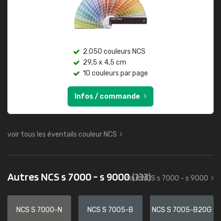
2.050 couleurs NCS
29,5 x 4,5 cm
10 couleurs par page
Infos / commande
voir tous les éventails couleur NCS
Autres NCS s 7000 - s 9000
(133)
tout NCS s 7000 - s 9000
NCS S 7000-N
NCS S 7005-B
NCS S 7005-B20G