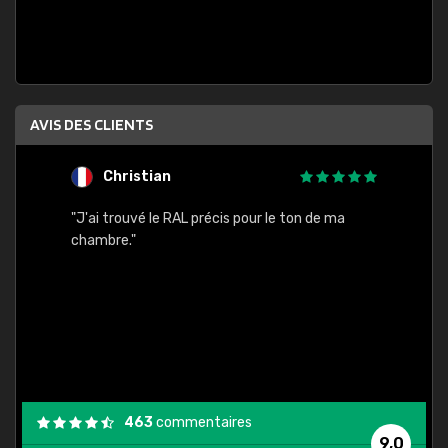
AVIS DES CLIENTS
Christian
F
 quels
"J'ai trouvé le RAL précis pour le ton de ma
"Bien 
rs
chambre."
. On ne
est
."
463
commentaires
9,0