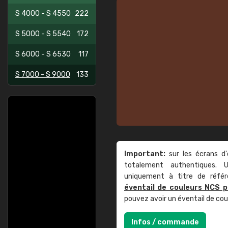
S 4000 - S 4550
222
S 5000 - S 5540
172
S 6000 - S 6530
117
S 7000 - S 9000
133
Important:
sur les écrans d'
totalement authentiques. U
uniquement à titre de réfé
éventail de couleurs NCS p
pouvez avoir un éventail de co
Infos / commande