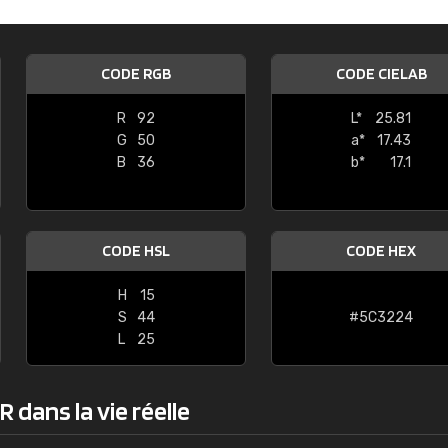
Guillaume Euvrard
"Le site ne permet pas de voir clai
CODE RGB
CODE CIELAB
sont les produits disponibles. Il y a p
palettes de couleurs: Classic, Design
R
92
L*
25.81
comprend pas qui est quoi. La livrai
G
50
a*
17.43
bien passé et le produit reçu me con
B
36
b*
17.1
CODE HSL
CODE HEX
H
15
S
44
#5C3224
L
25
 dans la vie réelle