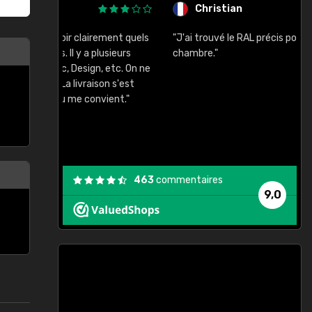
Christian
rement quels
"J'ai trouvé le RAL précis pour le ton de ma
"
lusieurs
chambre."
, etc. On ne
son s'est
vient."
463
commentaires
9,0