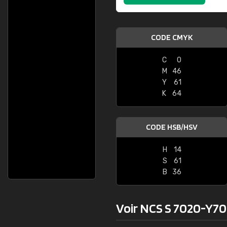
CODE CMYK
C
0
M
46
Y
61
K
64
CODE HSB/HSV
H
14
S
61
B
36
Voir NCS S 7020-Y70R