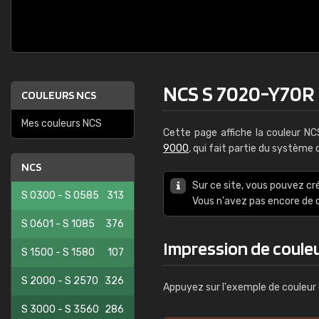
NCS S 7020-Y70R
COULEURS NCS
Mes couleurs NCS
Cette page affiche la couleur N
9000
, qui fait partie du système
NCS
Sur ce site, vous pouvez cr
S 0300 - S 0585
313
Vous n'avez pas encore d
S 0601 - S 1085
376
Impression de coule
S 1500 - S 1580
107
S 2000 - S 2570
326
Appuyez sur l'exemple de couleur 
S 3000 - S 3560
286