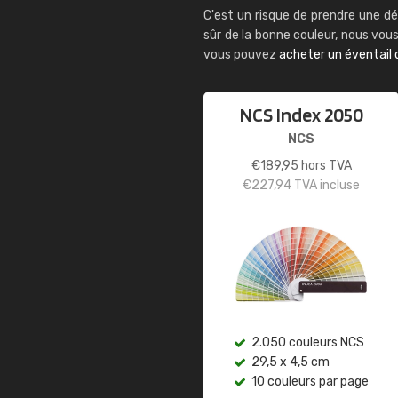
C'est un risque de prendre une dé
sûr de la bonne couleur, nous vo
vous pouvez
acheter un éventail 
NCS Index 2050
NCS
€
189,95
hors TVA
€
227,94
TVA incluse
2.050 couleurs NCS
29,5 x 4,5 cm
10 couleurs par page