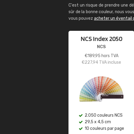
C'est un risque de prendre une dé
sûr de la bonne couleur, nous vo
vous pouvez
acheter un éventail 
NCS Index 2050
NCS
€
189,95
hors TVA
€
227,94
TVA incluse
2.050 couleurs NCS
29,5 x 4,5 cm
10 couleurs par page