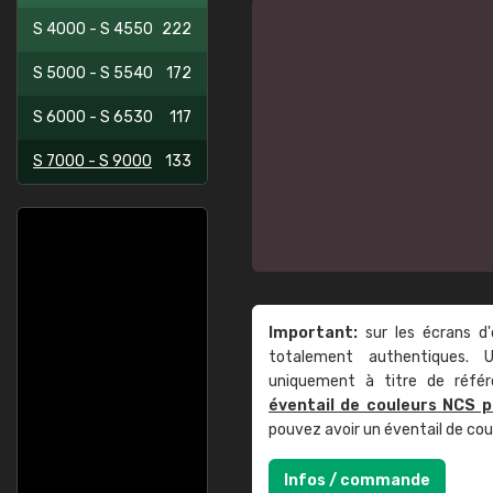
S 4000 - S 4550
222
S 5000 - S 5540
172
S 6000 - S 6530
117
S 7000 - S 9000
133
Important:
sur les écrans d'
totalement authentiques. U
uniquement à titre de réfé
éventail de couleurs NCS p
pouvez avoir un éventail de co
Infos / commande