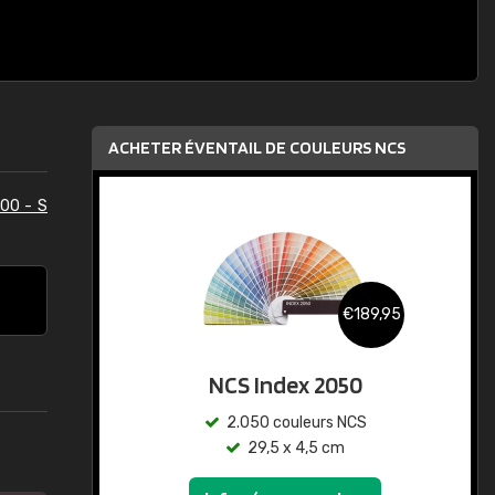
ACHETER ÉVENTAIL DE COULEURS NCS
00 - S
€189,95
NCS Index 2050
2.050 couleurs NCS
29,5 x 4,5 cm