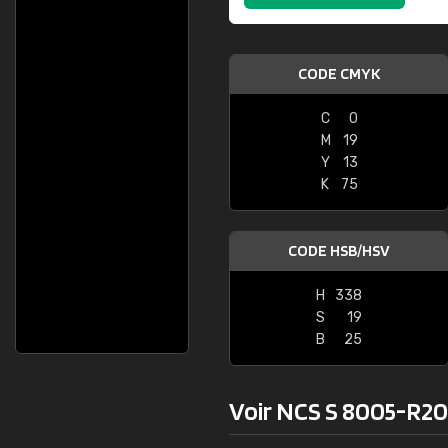
CODE CMYK
C
0
M
19
Y
13
K
75
CODE HSB/HSV
H
338
S
19
B
25
Voir NCS S 8005-R20B