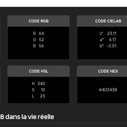
Guillaume Euvrard
"Le site ne permet pas de voir clai
CODE RGB
CODE CIELAB
sont les produits disponibles. Il y a p
palettes de couleurs: Classic, Design
R
64
L*
23.11
comprend pas qui est quoi. La livrai
G
52
a*
6.17
bien passé et le produit reçu me con
B
56
b*
-0.51
CODE HSL
CODE HEX
H
340
S
10
#403438
L
23
 dans la vie réelle