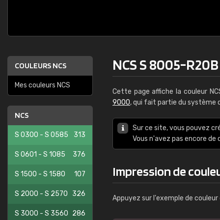
NCS S 8005-R20B
COULEURS NCS
Mes couleurs NCS
Cette page affiche la couleur N
9000
, qui fait partie du système
NCS
Sur ce site, vous pouvez cr
S 0300 - S 0585
313
Vous n'avez pas encore d
S 0601 - S 1085
376
Impression de coule
S 1500 - S 1580
107
S 2000 - S 2570
326
Appuyez sur l'exemple de couleur 
S 3000 - S 3560
286