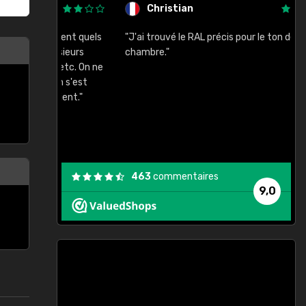
Christian
rement quels
"J'ai trouvé le RAL précis pour le ton de ma
"
lusieurs
chambre."
, etc. On ne
son s'est
vient."
463
commentaires
9,0