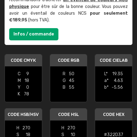
physique
pour être sûr de la bonne couleur. Vous pouvez
avoir un éventail de couleurs NCS
pour seulement
€189,95
(hors TVA).
Infos / commande
CODE CMYK
CODE RGB
CODE CIELAB
C
9
R
50
L*
19.35
M
18
G
45
a*
4.63
Y
0
B
55
b*
-5.56
K
78
CODE HSB/HSV
CODE HSL
CODE HEX
H
270
H
270
S
18
S
10
#322D37