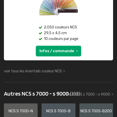
2.050 couleurs NCS
29,5 x 4,5 cm
10 couleurs par page
Infos / commande
voir tous les éventails couleur NCS
Autres NCS s 7000 - s 9000
(133)
tout NCS s 7000 - s 9000
NCS S 7000-N
NCS S 7005-B
NCS S 7005-B20G