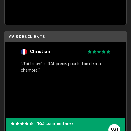
AVIS DES CLIENTS
Christian
F
 quels
"J'ai trouvé le RAL précis pour le ton de ma
"Bien 
rs
chambre."
. On ne
est
."
463
commentaires
9,0