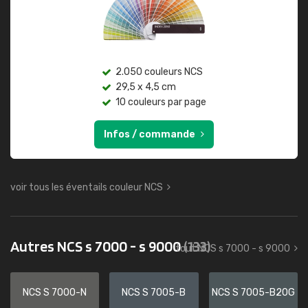
2.050 couleurs NCS
29,5 x 4,5 cm
10 couleurs par page
Infos / commande
voir tous les éventails couleur NCS
Autres NCS s 7000 - s 9000
(133)
tout NCS s 7000 - s 9000
NCS S 7000-N
NCS S 7005-B
NCS S 7005-B20G