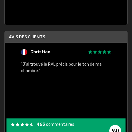
AVIS DES CLIENTS
Christian
F
 quels
"J'ai trouvé le RAL précis pour le ton de ma
"Bien 
rs
chambre."
. On ne
est
."
463
commentaires
9,0