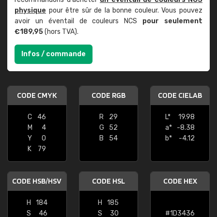
physique
pour être sûr de la bonne couleur. Vous pouvez
avoir un éventail de couleurs NCS
pour seulement
€189,95
(hors TVA).
Infos / commande
CODE CMYK
CODE RGB
CODE CIELAB
C
46
R
29
L*
19.98
M
4
G
52
a*
-8.38
Y
0
B
54
b*
-4.12
K
79
CODE HSB/HSV
CODE HSL
CODE HEX
H
184
H
185
S
46
S
30
#1D3436