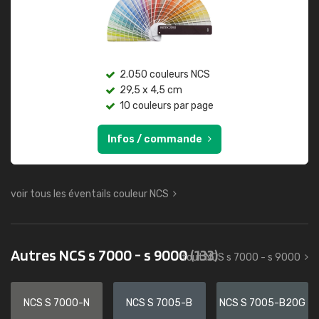
2.050 couleurs NCS
29,5 x 4,5 cm
10 couleurs par page
Infos / commande
voir tous les éventails couleur NCS
Autres NCS s 7000 - s 9000
(133)
tout NCS s 7000 - s 9000
NCS S 7000-N
NCS S 7005-B
NCS S 7005-B20G