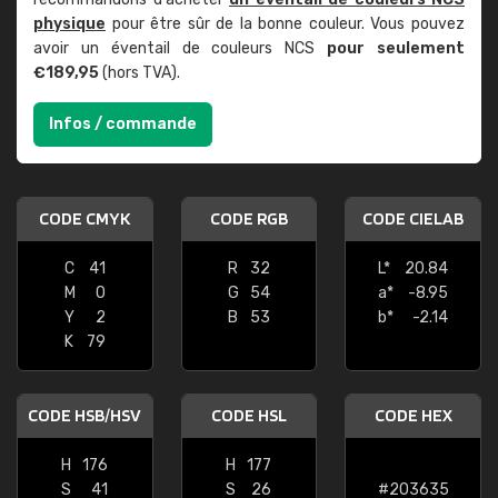
physique
pour être sûr de la bonne couleur. Vous pouvez
avoir un éventail de couleurs NCS
pour seulement
€189,95
(hors TVA).
Infos / commande
CODE CMYK
CODE RGB
CODE CIELAB
C
41
R
32
L*
20.84
M
0
G
54
a*
-8.95
Y
2
B
53
b*
-2.14
K
79
CODE HSB/HSV
CODE HSL
CODE HEX
H
176
H
177
S
41
S
26
#203635