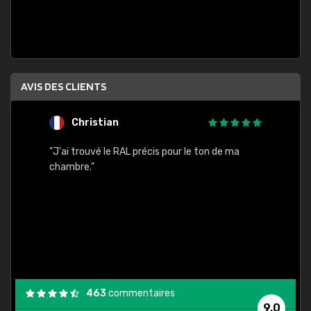
AVIS DES CLIENTS
Christian
F
 quels
"J'ai trouvé le RAL précis pour le ton de ma
"Bien 
rs
chambre."
. On ne
est
."
463
commentaires
9,0