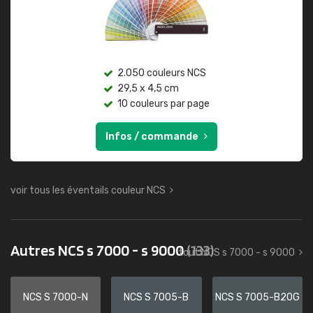
2.050 couleurs NCS
29,5 x 4,5 cm
10 couleurs par page
Infos / commande
voir tous les éventails couleur NCS
Autres NCS s 7000 - s 9000
(133)
tout NCS s 7000 - s 9000
NCS S 7000-N
NCS S 7005-B
NCS S 7005-B20G