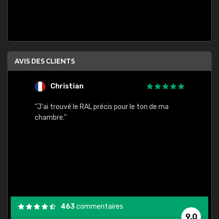
AVIS DES CLIENTS
Christian
F
 quels
"J'ai trouvé le RAL précis pour le ton de ma
"Bien 
rs
chambre."
. On ne
est
."
463
commentaires
9,0