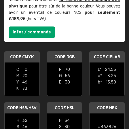
physique
pour être sûr de la bonne couleur. Vous pouvez
avoir un éventail de couleurs NCS
pour seulement
€189,95
(hors TVA).
Infos / commande
CODE CMYK
CODE RGB
CODE CIELAB
C
0
R
70
L*
24.55
M
20
G
56
a*
3.25
Y
46
B
38
b*
13.58
K
73
CODE HSB/HSV
CODE HSL
CODE HEX
H
32
H
34
S
46
S
30
#463826