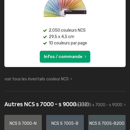
2.050 couleurs NCS
29,5 x 4,5 cm
10 couleurs par page
Infos / commande
voir tous les éventails couleur NCS
Autres NCS s 7000 - s 9000
(133)
tout NCS s 7000 - s 9000
NCS S 7000-N
NCS S 7005-B
NCS S 7005-B20G