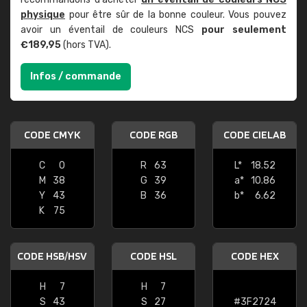
physique
pour être sûr de la bonne couleur. Vous pouvez
avoir un éventail de couleurs NCS
pour seulement
€189,95
(hors TVA).
Infos / commande
CODE CMYK
CODE RGB
CODE CIELAB
C
0
R
63
L*
18.52
M
38
G
39
a*
10.86
Y
43
B
36
b*
6.62
K
75
CODE HSB/HSV
CODE HSL
CODE HEX
H
7
H
7
S
43
S
27
#3F2724