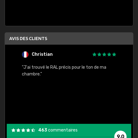
AVIS DES CLIENTS
Christian
F
 quels
"J'ai trouvé le RAL précis pour le ton de ma
"Bien 
rs
chambre."
. On ne
est
."
463
commentaires
9,0