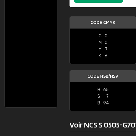
CODE CMYK
C
0
M
0
Y
7
K
6
CODE HSB/HSV
H
65
S
7
B
94
Voir NCS S 0505-G70Y