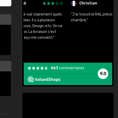
Christian
rement quels
"J'ai trouvé le RAL précis pour le ton de ma
"
lusieurs
chambre."
, etc. On ne
son s'est
vient."
463
commentaires
9,0