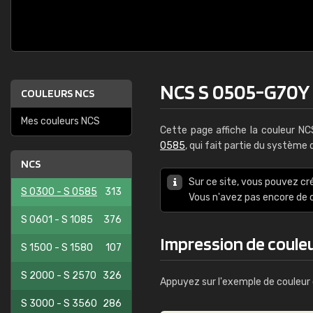
NCS S 0505-G70Y
COULEURS NCS
Mes couleurs NCS
Cette page affiche la couleur N
0585
, qui fait partie du système
NCS
Sur ce site, vous pouvez cr
S 0300 - S 0585
313
Vous n'avez pas encore d
S 0601 - S 1085
376
Impression de coule
S 1500 - S 1580
107
S 2000 - S 2570
326
Appuyez sur l'exemple de couleur 
S 3000 - S 3560
286