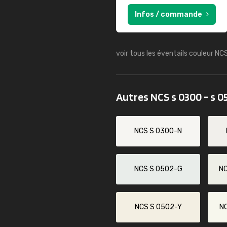
Infos / commande
voir tous les éventails couleur NC
Autres NCS s 0300 - s 0
NCS S 0300-N
NCS S 0502-G
N
NCS S 0502-Y
N