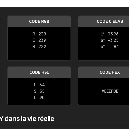
Guillaume Euvrard
"Le site ne permet pas de voir clai
CODE RGB
CODE CIELAB
sont les produits disponibles. Il y a p
palettes de couleurs: Classic, Design
R
238
L*
93.96
comprend pas qui est quoi. La livrai
G
239
a*
-3.25
bien passé et le produit reçu me con
B
222
b*
8.1
CODE HSL
CODE HEX
H
64
S
35
#EEEFDE
L
90
 dans la vie réelle