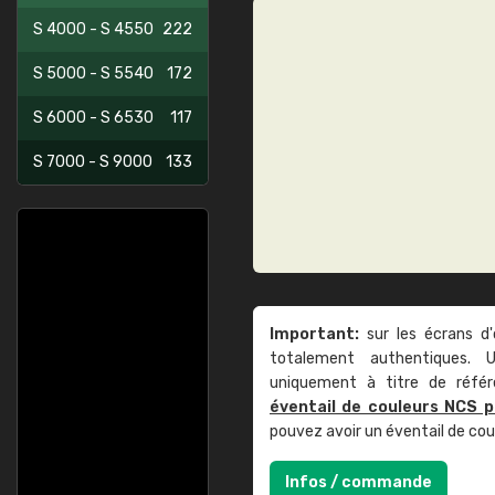
S 4000 - S 4550
222
S 5000 - S 5540
172
S 6000 - S 6530
117
S 7000 - S 9000
133
Important:
sur les écrans d'
totalement authentiques. U
uniquement à titre de réfé
éventail de couleurs NCS p
pouvez avoir un éventail de co
Infos / commande