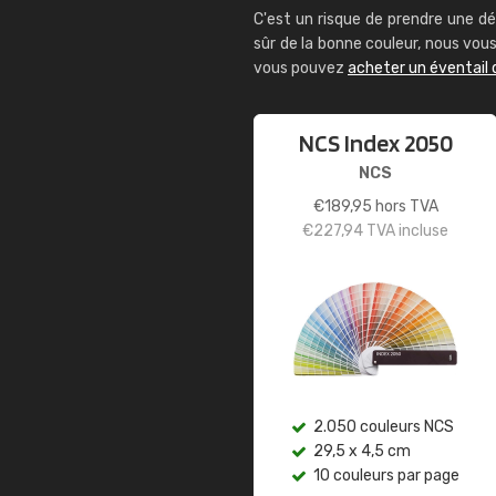
C'est un risque de prendre une dé
sûr de la bonne couleur, nous vo
vous pouvez
acheter un éventail 
NCS Index 2050
NCS
€
189,95
hors TVA
€
227,94
TVA incluse
2.050 couleurs NCS
29,5 x 4,5 cm
10 couleurs par page