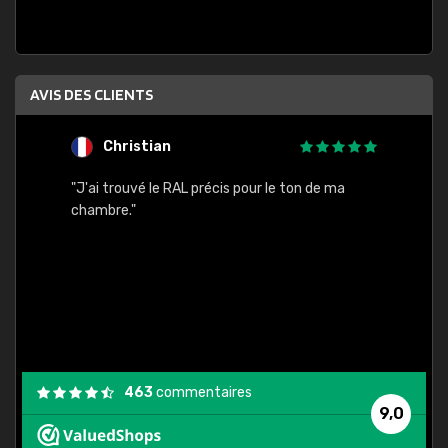
AVIS DES CLIENTS
Christian
F
 quels
"J'ai trouvé le RAL précis pour le ton de ma
"Bien 
rs
chambre."
. On ne
est
."
463
commentaires
9,0