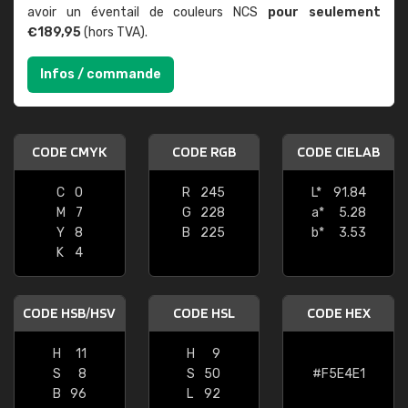
avoir un éventail de couleurs NCS
pour seulement
€189,95
(hors TVA).
Infos / commande
CODE CMYK
CODE RGB
CODE CIELAB
C
0
R
245
L*
91.84
M
7
G
228
a*
5.28
Y
8
B
225
b*
3.53
K
4
CODE HSB/HSV
CODE HSL
CODE HEX
H
11
H
9
S
8
S
50
#F5E4E1
B
96
L
92