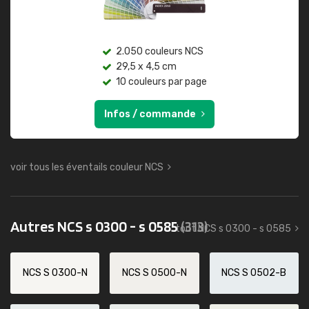
2.050 couleurs NCS
29,5 x 4,5 cm
10 couleurs par page
Infos / commande
voir tous les éventails couleur NCS
Autres NCS s 0300 - s 0585
(313)
tout NCS s 0300 - s 0585
NCS S 0300-N
NCS S 0500-N
NCS S 0502-B