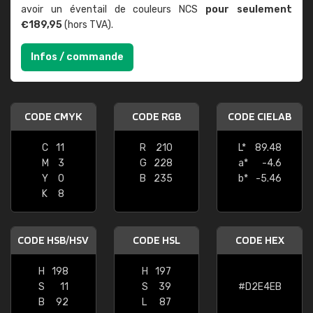
avoir un éventail de couleurs NCS
pour seulement
€189,95
(hors TVA).
Infos / commande
CODE CMYK
CODE RGB
CODE CIELAB
C
11
R
210
L*
89.48
M
3
G
228
a*
-4.6
Y
0
B
235
b*
-5.46
K
8
CODE HSB/HSV
CODE HSL
CODE HEX
H
198
H
197
S
11
S
39
#D2E4EB
B
92
L
87