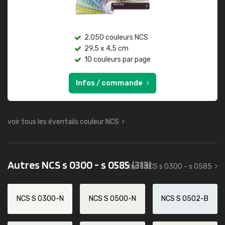
2.050 couleurs NCS
29,5 x 4,5 cm
10 couleurs par page
Infos / commande
voir tous les éventails couleur NCS
Autres NCS s 0300 - s 0585
(313)
tout NCS s 0300 - s 0585
NCS S 0300-N
NCS S 0500-N
NCS S 0502-B