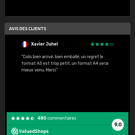
AVIS DES CLIENTS
Xavier Juhel
G
"Colis bien arrivé, bien emballé, un regret le
"Le si
format A5 est trop petit, un format A4 serai
sont l
mieux venu. Merci"
palett
compre
bien p
480
commentaires
9,0