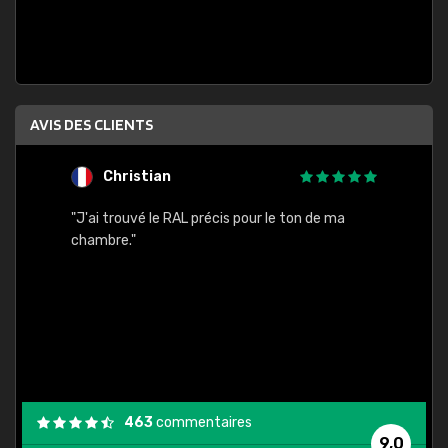
AVIS DES CLIENTS
Christian
F
 quels
"J'ai trouvé le RAL précis pour le ton de ma
"Bien 
rs
chambre."
. On ne
est
."
463
commentaires
9,0