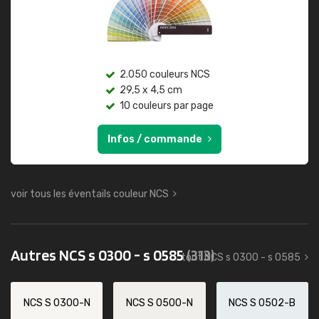
2.050 couleurs NCS
29,5 x 4,5 cm
10 couleurs par page
Infos / commande
voir tous les éventails couleur NCS
Autres NCS s 0300 - s 0585
(313)
tout NCS s 0300 - s 0585
NCS S 0300-N
NCS S 0500-N
NCS S 0502-B