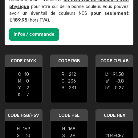
physique
pour être sûr de la bonne couleur. Vous pouvez
avoir un éventail de couleurs NCS
pour seulement
€189,95
(hors TVA).
Infos / commande
CODE CMYK
CODE RGB
CODE CIELAB
C
10
R
212
L*
91.58
M
0
G
236
a*
-8.8
Y
2
B
231
b*
-0.27
K
7
CODE HSB/HSV
CODE HSL
CODE HEX
H
169
H
168
S
10
S
39
#D4ECE7