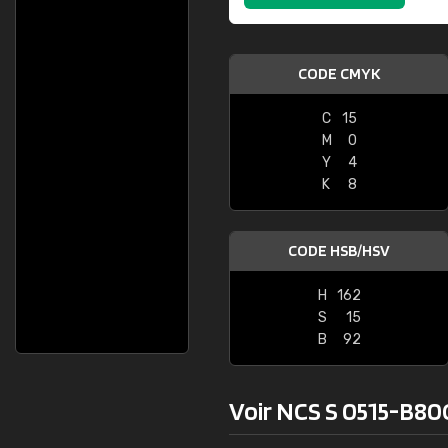
CODE CMYK
C
15
M
0
Y
4
K
8
CODE HSB/HSV
H
162
S
15
B
92
Voir NCS S 0515-B80G 