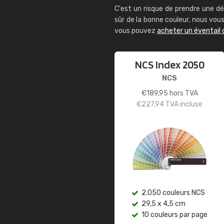
C'est un risque de prendre une dé
sûr de la bonne couleur, nous vo
vous pouvez
acheter un éventail 
NCS Index 2050
NCS
€
189,95
hors TVA
€
227,94
TVA incluse
2.050 couleurs NCS
29,5 x 4,5 cm
10 couleurs par page