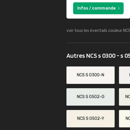
Infos / commande
voir tous les éventails couleur NC
Autres NCS s 0300 - s 0
NCS S 0300-N
NCS S 0502-G
N
NCS S 0502-Y
N