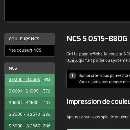
NCS S 0515-B80G
COULEURS NCS
Mes couleurs NCS
Cette page affiche la couleur N
0585
, qui fait partie du système
NCS
Sur ce site, vous pouvez cr
S 0300 - S 0585
313
Vous n'avez pas encore d
S 0601 - S 1085
376
Impression de coule
S 1500 - S 1580
107
S 2000 - S 2570
326
Appuyez sur l'exemple de couleur 
S 3000 - S 3560
286