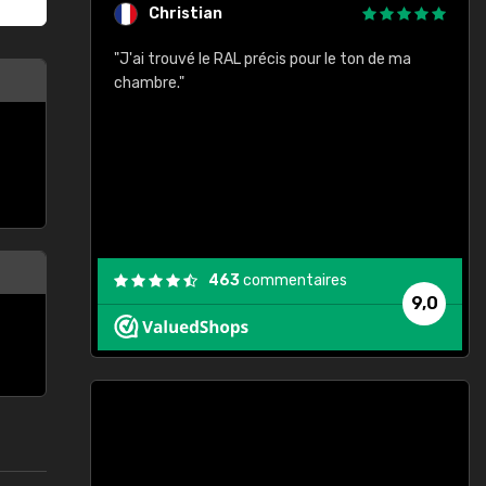
Christian
rement quels
"J'ai trouvé le RAL précis pour le ton de ma
"
lusieurs
chambre."
, etc. On ne
son s'est
vient."
463
commentaires
9,0