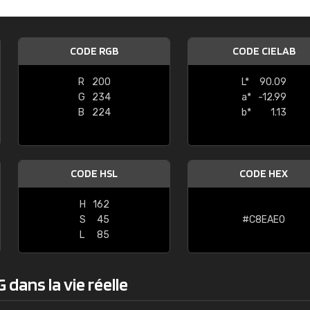
Guillaume Euvrard
"Le site ne permet pas de voir clai
CODE RGB
CODE CIELAB
sont les produits disponibles. Il y a p
palettes de couleurs: Classic, Design
R
200
L*
90.09
comprend pas qui est quoi. La livrai
G
234
a*
-12.99
bien passé et le produit reçu me con
B
224
b*
1.13
CODE HSL
CODE HEX
H
162
S
45
#C8EAE0
L
85
dans la vie réelle