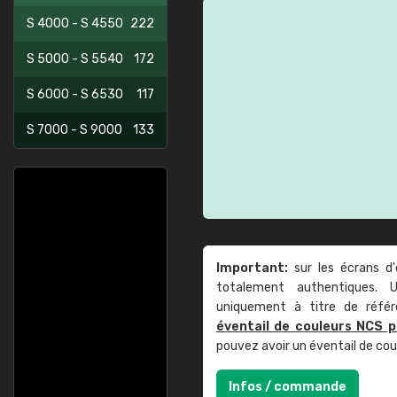
S 4000 - S 4550
222
S 5000 - S 5540
172
S 6000 - S 6530
117
S 7000 - S 9000
133
Important:
sur les écrans d'
totalement authentiques. U
uniquement à titre de réfé
éventail de couleurs NCS p
pouvez avoir un éventail de co
Infos / commande