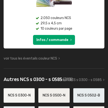
2.050 couleurs NCS
29,5 x 4,5 cm
10 couleurs par page
Infos / commande
voir tous les éventails couleur NCS
Autres NCS s 0300 - s 0585
(313)
tout NCS s 0300 - s 0585
NCS S 0300-N
NCS S 0500-N
NCS S 0502-B