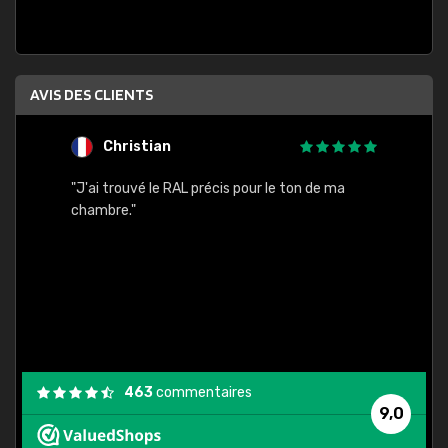
AVIS DES CLIENTS
Christian
F
 quels
"J'ai trouvé le RAL précis pour le ton de ma
"Bien 
rs
chambre."
. On ne
est
."
463
commentaires
9,0