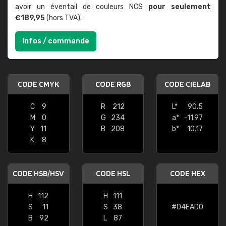
avoir un éventail de couleurs NCS
pour seulement
€189,95
(hors TVA).
Infos / commande
CODE CMYK
CODE RGB
CODE CIELAB
C
9
R
212
L*
90.5
M
0
G
234
a*
-11.97
Y
11
B
208
b*
10.17
K
8
CODE HSB/HSV
CODE HSL
CODE HEX
H
112
H
111
S
11
S
38
#D4EAD0
B
92
L
87