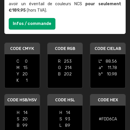
avoir un éventail de couleurs NCS
pour seulement
€189,95
(hors TVA).
Infos / commande
CODE CMYK
CODE RGB
CODE CIELAB
C
0
R
253
L*
88.56
M
15
G
214
a*
11.78
Y
20
B
202
b*
10.98
K
1
CODE HSB/HSV
CODE HSL
CODE HEX
H
14
H
14
S
20
S
93
#FDD6CA
B
99
L
89