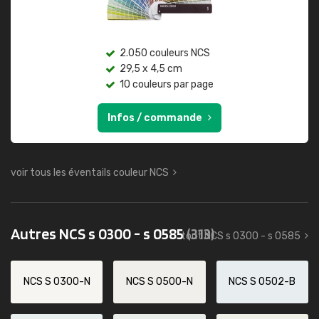
2.050 couleurs NCS
29,5 x 4,5 cm
10 couleurs par page
Infos / commande
voir tous les éventails couleur NCS
Autres NCS s 0300 - s 0585
(313)
tout NCS s 0300 - s 0585
NCS S 0300-N
NCS S 0500-N
NCS S 0502-B