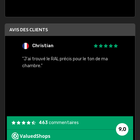
AVIS DES CLIENTS
Christian
F
 quels
"J'ai trouvé le RAL précis pour le ton de ma
"Bien 
rs
chambre."
. On ne
est
."
463
commentaires
9,0