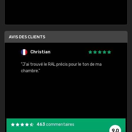
AVIS DES CLIENTS
Christian
F
 quels
"J'ai trouvé le RAL précis pour le ton de ma
"Bien 
rs
chambre."
. On ne
est
."
463
commentaires
9,0