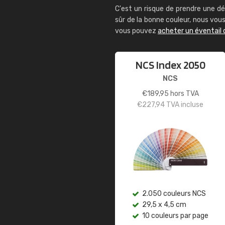
C'est un risque de prendre une dé
sûr de la bonne couleur, nous vo
vous pouvez
acheter un éventail 
NCS Index 2050
NCS
€
189,95
hors TVA
€
227,94
TVA incluse
2.050 couleurs NCS
29,5 x 4,5 cm
10 couleurs par page