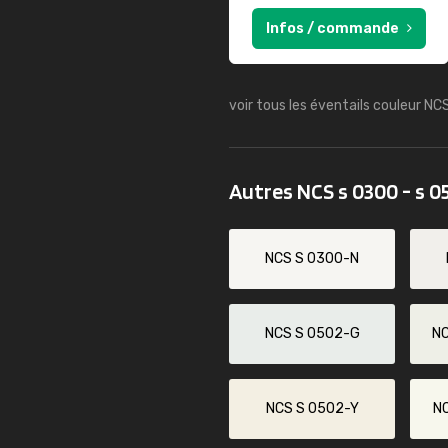
Infos / commande
voir tous les éventails couleur NC
Autres NCS s 0300 - s 0
NCS S 0300-N
NCS S 0502-G
N
NCS S 0502-Y
N