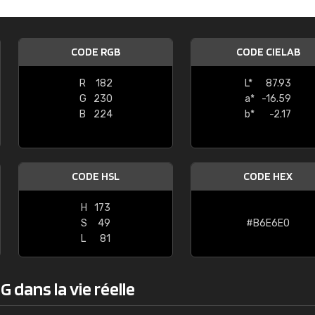
Guillaume Euvrard
"Le site ne permet pas de voir clai
CODE RGB
CODE CIELAB
sont les produits disponibles. Il y a p
palettes de couleurs: Classic, Design
R
182
L*
87.93
comprend pas qui est quoi. La livrai
G
230
a*
-16.59
bien passé et le produit reçu me con
B
224
b*
-2.17
CODE HSL
CODE HEX
H
173
S
49
#B6E6E0
L
81
 dans la vie réelle