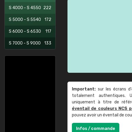
S 4000 - S 4550
222
S 5000 - S 5540
172
S 6000 - S 6530
117
S 7000 - S 9000
133
Important:
sur les écrans d'
totalement authentiques. U
uniquement à titre de réfé
éventail de couleurs NCS p
pouvez avoir un éventail de co
Infos / commande