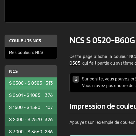
NCS S 0520-B60G
COULEURS NCS
Mes couleurs NCS
Cette page affiche la couleur N
0585
, qui fait partie du système
NCS
Sur ce site, vous pouvez cr
S 0300 - S 0585
313
Vous n'avez pas encore d
S 0601 - S 1085
376
Impression de coule
S 1500 - S 1580
107
S 2000 - S 2570
326
Appuyez sur l'exemple de couleur 
S 3000 - S 3560
286