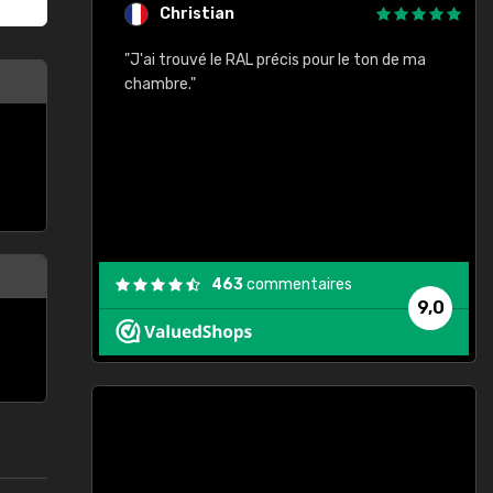
Christian
rement quels
"J'ai trouvé le RAL précis pour le ton de ma
"
lusieurs
chambre."
, etc. On ne
son s'est
vient."
463
commentaires
9,0