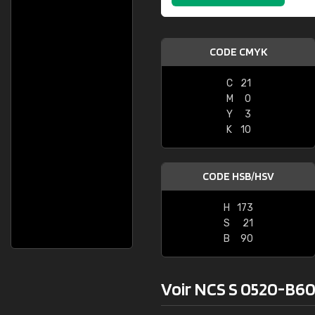
CODE CMYK
C
21
M
0
Y
3
K
10
CODE HSB/HSV
H
173
S
21
B
90
Voir NCS S 0520-B60G