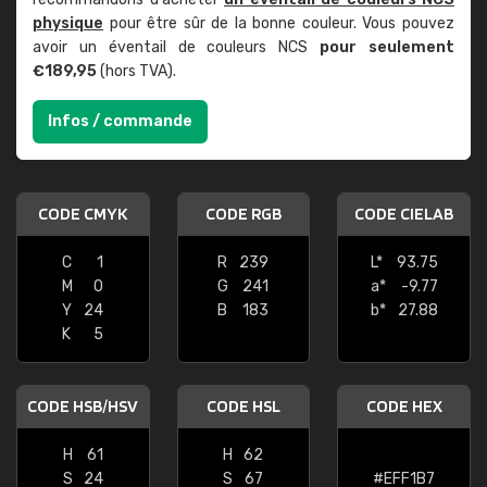
physique
pour être sûr de la bonne couleur. Vous pouvez
avoir un éventail de couleurs NCS
pour seulement
€189,95
(hors TVA).
Infos / commande
CODE CMYK
CODE RGB
CODE CIELAB
C
1
R
239
L*
93.75
M
0
G
241
a*
-9.77
Y
24
B
183
b*
27.88
K
5
CODE HSB/HSV
CODE HSL
CODE HEX
H
61
H
62
S
24
S
67
#EFF1B7