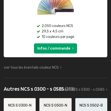
2.050 couleurs NCS
29,5 x 4,5 cm
10 couleurs par page
Infos / commande
voir tous les éventails couleur NCS
Autres NCS s 0300 - s 0585
(313)
tout NCS s 0300 - s 0585
NCS S 0300-N
NCS S 0500-N
NCS S 0502-B