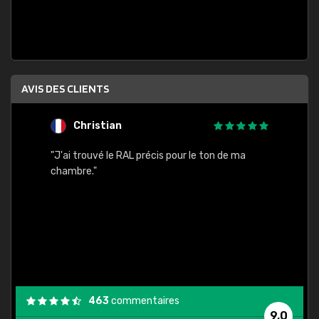
AVIS DES CLIENTS
Christian
F
 quels
"J'ai trouvé le RAL précis pour le ton de ma
"Bien 
rs
chambre."
. On ne
est
."
463
commentaires
9,0