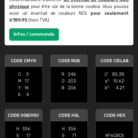
physique
pour être sûr de la bonne couleur. Vous pouvez
avoir un éventail de couleurs NCS
pour seulement
€189,95
(hors TVA).
Infos / commande
CODE CMYK
CODE RGB
CODE CIELAB
C
0
R
246
L*
85.38
M
17
G
203
a*
15.62
Y
16
B
206
b*
4.21
K
4
CODE HSB/HSV
CODE HSL
CODE HEX
H
356
H
356
S
17
S
71
#F6CBCE