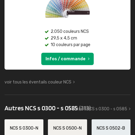
2.050 couleurs NCS
29,5 x 4,5 cm
10 couleurs par page
Infos / commande
voir tous les éventails couleur NCS
Autres NCS s 0300 - s 0585
(313)
tout NCS s 0300 - s 0585
NCS S 0300-N
NCS S 0500-N
NCS S 0502-B