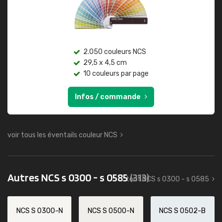
2.050 couleurs NCS
29,5 x 4,5 cm
10 couleurs par page
Infos / commande
voir tous les éventails couleur NCS
Autres NCS s 0300 - s 0585
(313)
tout NCS s 0300 - s 0585
NCS S 0300-N
NCS S 0500-N
NCS S 0502-B