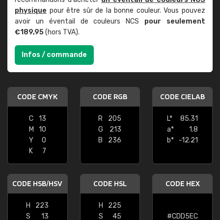
physique
pour être sûr de la bonne couleur. Vous pouvez
avoir un éventail de couleurs NCS
pour seulement
€189,95
(hors TVA).
Infos / commande
CODE CMYK
CODE RGB
CODE CIELAB
C
13
R
205
L*
85.31
M
10
G
213
a*
1.8
Y
0
B
236
b*
-12.21
K
7
CODE HSB/HSV
CODE HSL
CODE HEX
H
223
H
225
S
13
S
45
#CDD5EC