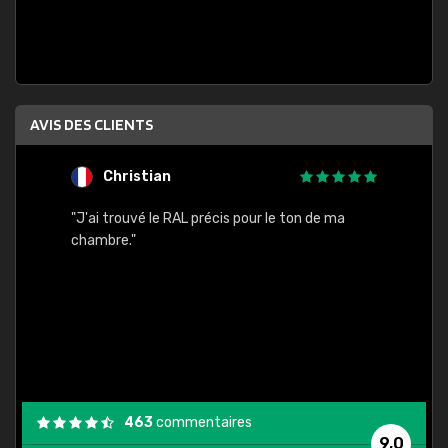
AVIS DES CLIENTS
Christian
F
 quels
"J'ai trouvé le RAL précis pour le ton de ma
"Bien 
rs
chambre."
. On ne
est
."
463
commentaires
9,0