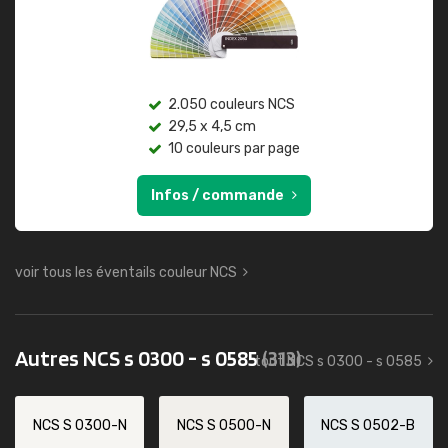
2.050 couleurs NCS
29,5 x 4,5 cm
10 couleurs par page
Infos / commande
voir tous les éventails couleur NCS
Autres NCS s 0300 - s 0585
(313)
tout NCS s 0300 - s 0585
NCS S 0300-N
NCS S 0500-N
NCS S 0502-B