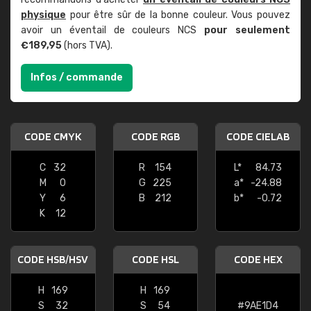
physique
pour être sûr de la bonne couleur. Vous pouvez
avoir un éventail de couleurs NCS
pour seulement
€189,95
(hors TVA).
Infos / commande
CODE CMYK
CODE RGB
CODE CIELAB
C
32
R
154
L*
84.73
M
0
G
225
a*
-24.88
Y
6
B
212
b*
-0.72
K
12
CODE HSB/HSV
CODE HSL
CODE HEX
H
169
H
169
S
32
S
54
#9AE1D4