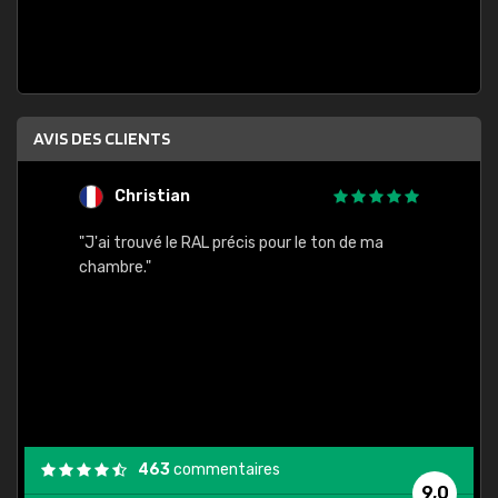
AVIS DES CLIENTS
Christian
F
 quels
"J'ai trouvé le RAL précis pour le ton de ma
"Bien 
rs
chambre."
. On ne
est
."
463
commentaires
9,0