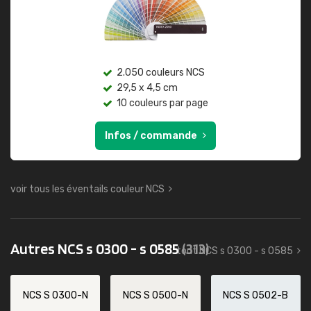
2.050 couleurs NCS
29,5 x 4,5 cm
10 couleurs par page
Infos / commande
voir tous les éventails couleur NCS
Autres NCS s 0300 - s 0585
(313)
tout NCS s 0300 - s 0585
NCS S 0300-N
NCS S 0500-N
NCS S 0502-B