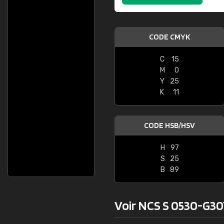
CODE CMYK
C
15
M
0
Y
25
K
11
CODE HSB/HSV
H
97
S
25
B
89
Voir NCS S 0530-G30Y