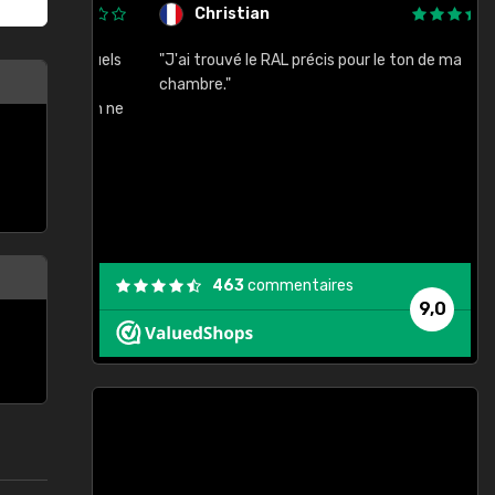
Christian
rement quels
"J'ai trouvé le RAL précis pour le ton de ma
"
lusieurs
chambre."
, etc. On ne
son s'est
vient."
463
commentaires
9,0