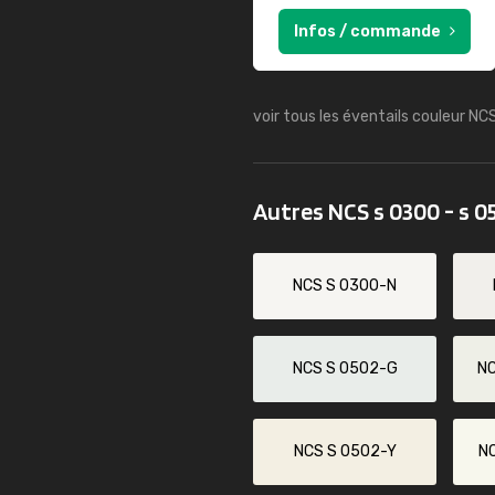
Infos / commande
voir tous les éventails couleur NC
Autres NCS s 0300 - s 0
NCS S 0300-N
NCS S 0502-G
N
NCS S 0502-Y
N