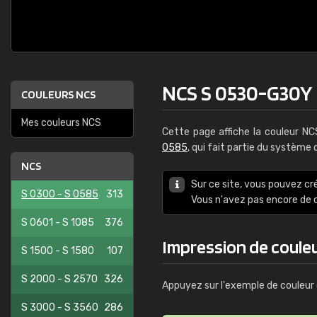
NCS S 0530-G30Y
COULEURS NCS
Mes couleurs NCS
Cette page affiche la couleur N
0585
, qui fait partie du système
NCS
Sur ce site, vous pouvez cr
S 0300 - S 0585
313
Vous n'avez pas encore d
S 0601 - S 1085
376
Impression de coule
S 1500 - S 1580
107
S 2000 - S 2570
326
Appuyez sur l'exemple de couleur 
S 3000 - S 3560
286