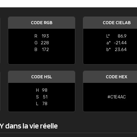
Guillaume Euvrard
"Le site ne permet pas de voir clai
CODE RGB
CODE CIELAB
sont les produits disponibles. Il y a p
palettes de couleurs: Classic, Design
R
193
L*
86.9
comprend pas qui est quoi. La livrai
G
228
a*
-21.44
bien passé et le produit reçu me con
B
172
b*
23.64
CODE HSL
CODE HEX
H
98
S
51
#C1E4AC
L
78
 dans la vie réelle