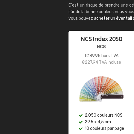
C'est un risque de prendre une dé
sûr de la bonne couleur, nous vo
vous pouvez
acheter un éventail 
NCS Index 2050
NCS
€
189,95
hors TVA
€
227,94
TVA incluse
2.050 couleurs NCS
29,5 x 4,5 cm
10 couleurs par page