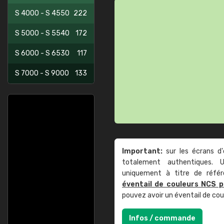
S 4000 - S 4550
222
S 5000 - S 5540
172
S 6000 - S 6530
117
S 7000 - S 9000
133
Important:
sur les écrans d'
totalement authentiques. U
uniquement à titre de réfé
éventail de couleurs NCS p
pouvez avoir un éventail de co
Infos / commande