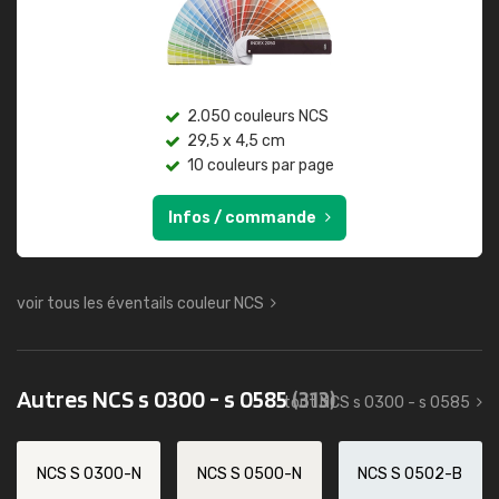
2.050 couleurs NCS
29,5 x 4,5 cm
10 couleurs par page
Infos / commande
voir tous les éventails couleur NCS
Autres NCS s 0300 - s 0585
(313)
tout NCS s 0300 - s 0585
NCS S 0300-N
NCS S 0500-N
NCS S 0502-B