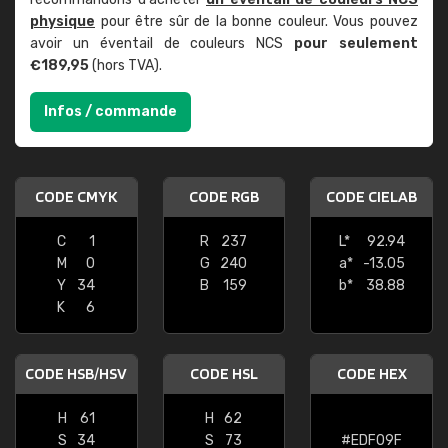
physique
pour être sûr de la bonne couleur. Vous pouvez
avoir un éventail de couleurs NCS
pour seulement
€189,95
(hors TVA).
Infos / commande
CODE CMYK
CODE RGB
CODE CIELAB
C
1
R
237
L*
92.94
M
0
G
240
a*
-13.05
Y
34
B
159
b*
38.88
K
6
CODE HSB/HSV
CODE HSL
CODE HEX
H
61
H
62
S
34
S
73
#EDF09F