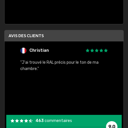
AVIS DES CLIENTS
Christian
F
 quels
"J'ai trouvé le RAL précis pour le ton de ma
"Bien 
rs
chambre."
. On ne
est
."
463
commentaires
9,0