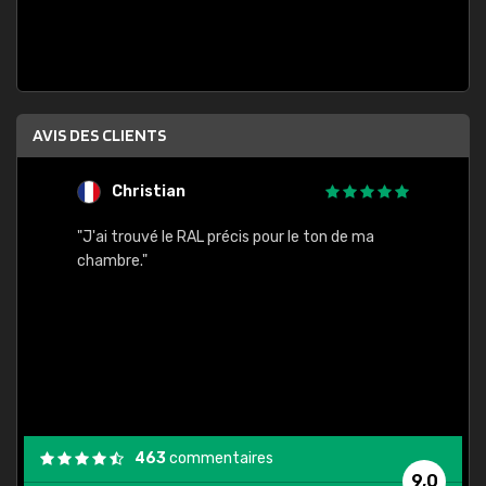
AVIS DES CLIENTS
Christian
F
 quels
"J'ai trouvé le RAL précis pour le ton de ma
"Bien 
rs
chambre."
. On ne
est
."
463
commentaires
9,0