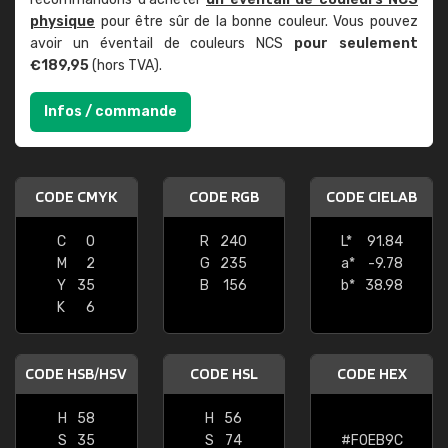
physique
pour être sûr de la bonne couleur. Vous pouvez
avoir un éventail de couleurs NCS
pour seulement
€189,95
(hors TVA).
Infos / commande
CODE CMYK
CODE RGB
CODE CIELAB
C
0
R
240
L*
91.84
M
2
G
235
a*
-9.78
Y
35
B
156
b*
38.98
K
6
CODE HSB/HSV
CODE HSL
CODE HEX
H
58
H
56
S
35
S
74
#F0EB9C