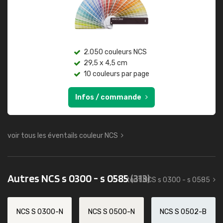
2.050 couleurs NCS
29,5 x 4,5 cm
10 couleurs par page
Infos / commande
voir tous les éventails couleur NCS
Autres NCS s 0300 - s 0585
(313)
tout NCS s 0300 - s 0585
NCS S 0300-N
NCS S 0500-N
NCS S 0502-B