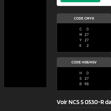
CODE CMYK
C
0
M
27
Y
27
K
2
CODE HSB/HSV
H
0
S
27
B
98
Voir NCS S 0530-R dan