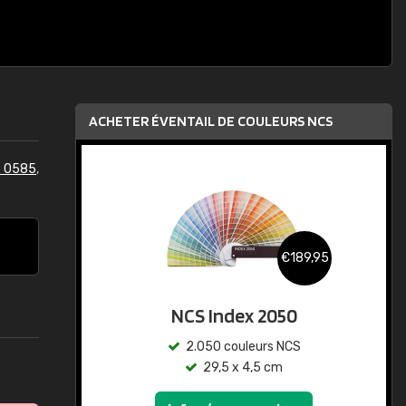
ACHETER ÉVENTAIL DE COULEURS NCS
S 0585
,
€189,95
NCS Index 2050
2.050 couleurs NCS
29,5 x 4,5 cm