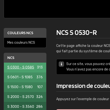
NCS S 0530-R
COULEURS NCS
Mes couleurs NCS
Cette page affiche la couleur NC
qui fait partie du système de cou
NCS
Sur ce site, vous pouvez cr
S 0300 - S 0585
313
Vous n'avez pas encore d
S 0601 - S 1085
376
Impression de coule
S 1500 - S 1580
107
S 2000 - S 2570
326
Appuyez sur l'exemple de couleur 
S 3000 - S 3560
286