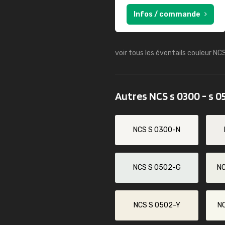
Infos / commande
voir tous les éventails couleur NC
Autres NCS s 0300 - s 0
NCS S 0300-N
NCS S 0502-G
N
NCS S 0502-Y
N