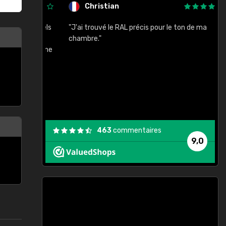
Christian
rement quels
"J'ai trouvé le RAL précis pour le ton de ma
"
lusieurs
chambre."
, etc. On ne
son s'est
vient."
463
commentaires
9,0