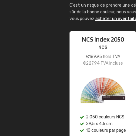
C'est un risque de prendre une dé
sûr de la bonne couleur, nous vo
vous pouvez
acheter un éventail 
NCS Index 2050
NCS
€
189,95
hors TVA
€
227,94
TVA incluse
2.050 couleurs NCS
29,5 x 4,5 cm
10 couleurs par page