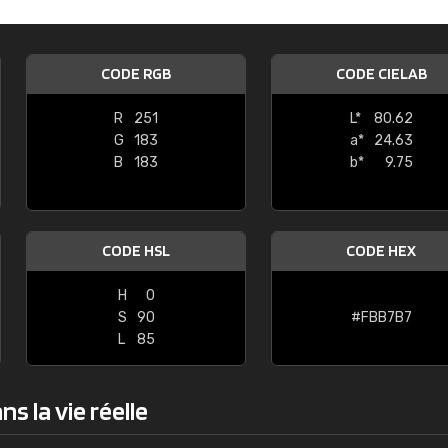
Guillaume Euvrard
"Le site ne permet pas de voir clai
CODE RGB
CODE CIELAB
sont les produits disponibles. Il y a p
palettes de couleurs: Classic, Design
R
251
L*
80.62
comprend pas qui est quoi. La livrai
G
183
a*
24.63
bien passé et le produit reçu me con
B
183
b*
9.75
CODE HSL
CODE HEX
H
0
S
90
#FBB7B7
L
85
s la vie réelle