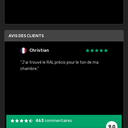
AVIS DES CLIENTS
Christian
F
 quels
"J'ai trouvé le RAL précis pour le ton de ma
"Bien 
rs
chambre."
. On ne
est
."
463
commentaires
9,0