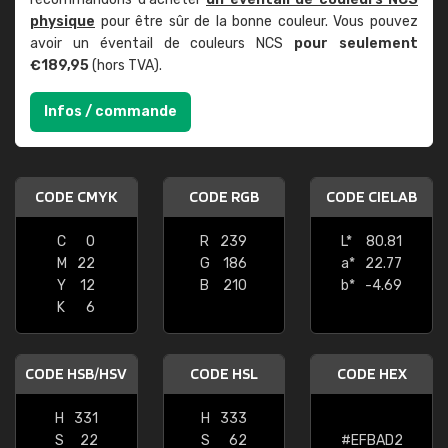
physique
pour être sûr de la bonne couleur. Vous pouvez
avoir un éventail de couleurs NCS
pour seulement
€189,95
(hors TVA).
Infos / commande
CODE CMYK
CODE RGB
CODE CIELAB
C
0
R
239
L*
80.81
M
22
G
186
a*
22.77
Y
12
B
210
b*
-4.69
K
6
CODE HSB/HSV
CODE HSL
CODE HEX
H
331
H
333
S
22
S
62
#EFBAD2