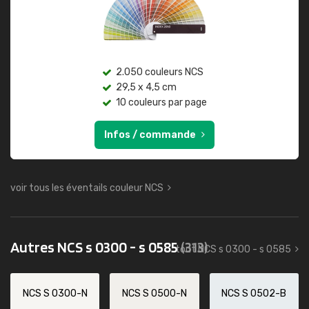
2.050 couleurs NCS
29,5 x 4,5 cm
10 couleurs par page
Infos / commande
voir tous les éventails couleur NCS
Autres NCS s 0300 - s 0585
(313)
tout NCS s 0300 - s 0585
NCS S 0300-N
NCS S 0500-N
NCS S 0502-B