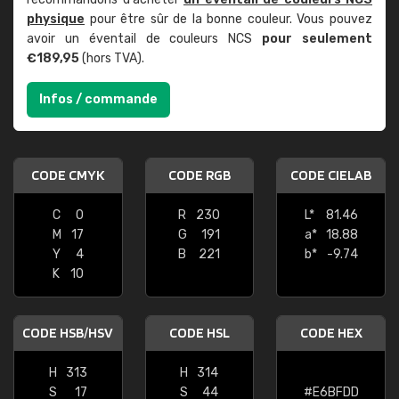
physique
pour être sûr de la bonne couleur. Vous pouvez
avoir un éventail de couleurs NCS
pour seulement
€189,95
(hors TVA).
Infos / commande
CODE CMYK
CODE RGB
CODE CIELAB
C
0
R
230
L*
81.46
M
17
G
191
a*
18.88
Y
4
B
221
b*
-9.74
K
10
CODE HSB/HSV
CODE HSL
CODE HEX
H
313
H
314
S
17
S
44
#E6BFDD