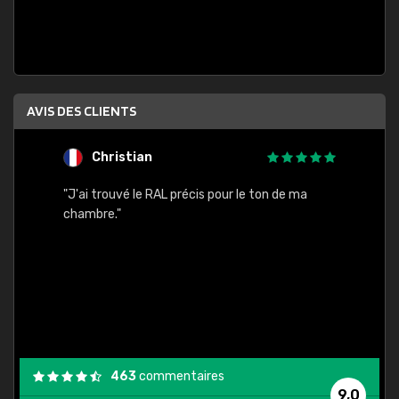
AVIS DES CLIENTS
Christian
F
 quels
"J'ai trouvé le RAL précis pour le ton de ma
"Bien 
rs
chambre."
. On ne
est
."
463
commentaires
9,0