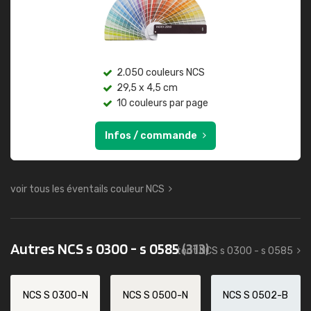
2.050 couleurs NCS
29,5 x 4,5 cm
10 couleurs par page
Infos / commande
voir tous les éventails couleur NCS
Autres NCS s 0300 - s 0585
(313)
tout NCS s 0300 - s 0585
NCS S 0300-N
NCS S 0500-N
NCS S 0502-B