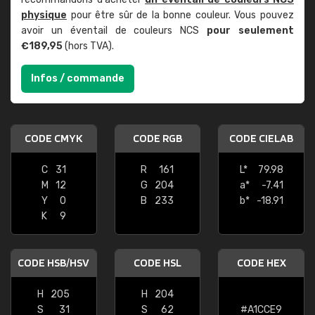
physique
pour être sûr de la bonne couleur. Vous pouvez
avoir un éventail de couleurs NCS
pour seulement
€189,95
(hors TVA).
Infos / commande
CODE CMYK
CODE RGB
CODE CIELAB
C
31
R
161
L*
79.98
M
12
G
204
a*
-7.41
Y
0
B
233
b*
-18.91
K
9
CODE HSB/HSV
CODE HSL
CODE HEX
H
205
H
204
S
31
S
62
#A1CCE9