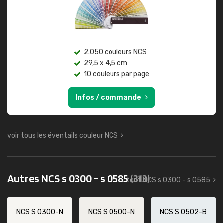
2.050 couleurs NCS
29,5 x 4,5 cm
10 couleurs par page
Infos / commande
voir tous les éventails couleur NCS
Autres NCS s 0300 - s 0585
(313)
tout NCS s 0300 - s 0585
NCS S 0300-N
NCS S 0500-N
NCS S 0502-B