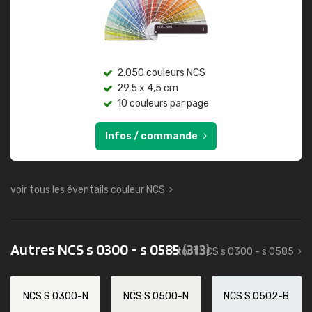
2.050 couleurs NCS
29,5 x 4,5 cm
10 couleurs par page
Infos / commande
voir tous les éventails couleur NCS
Autres NCS s 0300 - s 0585
(313)
tout NCS s 0300 - s 0585
NCS S 0300-N
NCS S 0500-N
NCS S 0502-B