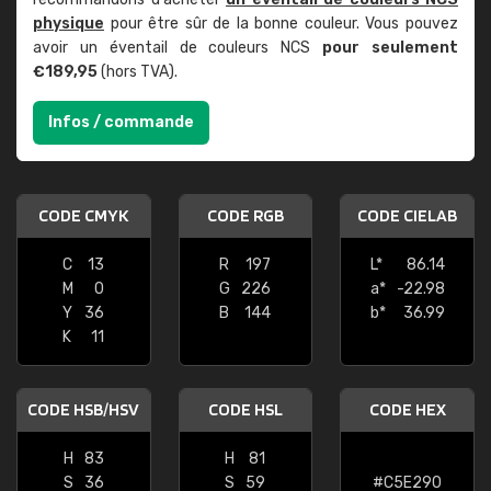
physique
pour être sûr de la bonne couleur. Vous pouvez
avoir un éventail de couleurs NCS
pour seulement
€189,95
(hors TVA).
Infos / commande
CODE CMYK
CODE RGB
CODE CIELAB
C
13
R
197
L*
86.14
M
0
G
226
a*
-22.98
Y
36
B
144
b*
36.99
K
11
CODE HSB/HSV
CODE HSL
CODE HEX
H
83
H
81
S
36
S
59
#C5E290