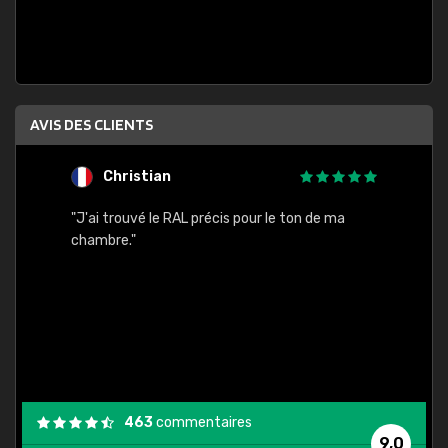
AVIS DES CLIENTS
Christian
F
 quels
"J'ai trouvé le RAL précis pour le ton de ma
"Bien 
rs
chambre."
. On ne
est
."
463
commentaires
9,0