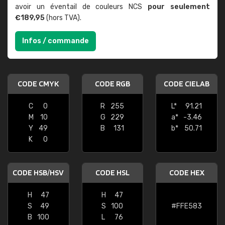
avoir un éventail de couleurs NCS
pour seulement
€189,95
(hors TVA).
Infos / commande
CODE CMYK
CODE RGB
CODE CIELAB
C
0
R
255
L*
91.21
M
10
G
229
a*
-3.46
Y
49
B
131
b*
50.71
K
0
CODE HSB/HSV
CODE HSL
CODE HEX
H
47
H
47
S
49
S
100
#FFE583
B
100
L
76