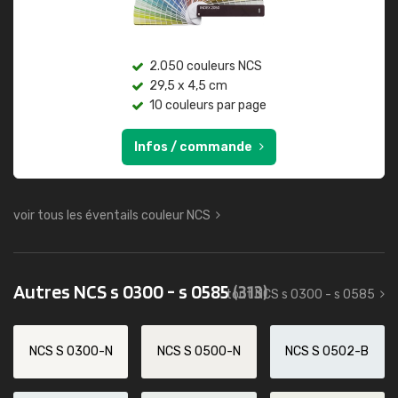
2.050 couleurs NCS
29,5 x 4,5 cm
10 couleurs par page
Infos / commande
voir tous les éventails couleur NCS
Autres NCS s 0300 - s 0585
(313)
tout NCS s 0300 - s 0585
NCS S 0300-N
NCS S 0500-N
NCS S 0502-B