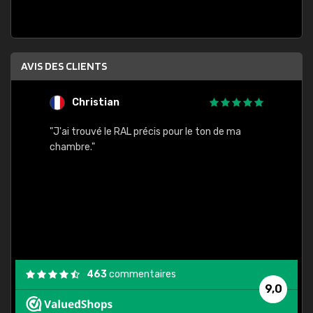
AVIS DES CLIENTS
Christian
F
 quels
"J'ai trouvé le RAL précis pour le ton de ma
"Bien 
rs
chambre."
. On ne
est
."
463
commentaires
9,0