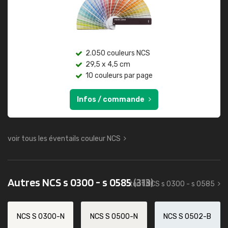
2.050 couleurs NCS
29,5 x 4,5 cm
10 couleurs par page
Infos / commande
voir tous les éventails couleur NCS
Autres NCS s 0300 - s 0585
(313)
tout NCS s 0300 - s 0585
NCS S 0300-N
NCS S 0500-N
NCS S 0502-B