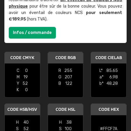
physique
pour être sûr de la bonne couleur. Vous pouvez
avoir un éventail de couleurs NCS
pour seulement
€189,95
(hors TVA).
Infos / commande
CODE CMYK
CODE RGB
CODE CIELAB
C
0
R
255
L*
85.65
M
19
G
207
a*
6.98
Y
52
B
122
b*
48.28
K
0
CODE HSB/HSV
CODE HSL
CODE HEX
H
40
H
38
S
52
S
100
#FFCF7A