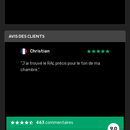
AVIS DES CLIENTS
Christian
F
 quels
"J'ai trouvé le RAL précis pour le ton de ma
"Bien 
rs
chambre."
. On ne
est
."
463
commentaires
9,0